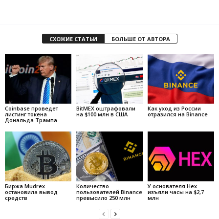
СХОЖИЕ СТАТЬИ
БОЛЬШЕ ОТ АВТОРА
Coinbase проведет
BitMEX оштрафовали
Как уход из России
листинг токена
на $100 млн в США
отразился на Binance
Дональда Трампа
Биржа Mudrex
Количество
У основателя Hex
остановила вывод
пользователей Binance
изъяли часы на $2,7
средств
превысило 250 млн
млн