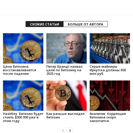
СХОЖИЕ СТАТЬИ
БОЛЬШЕ ОТ АВТОРА
Цена биткоина
Питер Брандт назвал
Серые майнеры
восстанавливается
цели по биткоину на
Иркутска должны 650
после падения
2025 год
млн руб.
HashKey: Биткоин будет
Как раньше выглядел
Аналитик: Коррекция
стоить $300 000 уже в
биткоин
биткоина скоро
этом году
закончится