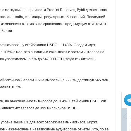
 с методами прозрачности Proof of Reserves, Bybit делает свою
дполагаемой», с помощью регулярных обновлений. Последний
 изменениях в активах по сравнению с предыдущим отчетом от
и биржи.
афиксирован у стейблкоина USDC — 143%. Следом идет
 106% в мае, что аналитики связывают с ростом интереса на
 увеличились на 6% до 647 000 ETH, тогда как биткоин-
тейблкоинов. Запасы USDe выросли на 22,8%, достигнув 545 млн.
авляет 105%.
лн, но обеспеченность выросла до 104%. Стейблкоин USD Coin
 клиентских запасов до 399 миллионов USDC.
а уровне выше 1:1 для всех отслеживаемых активов. Биржа
вов и ежемесячные независимые аудиторские отчеты , что, по ее