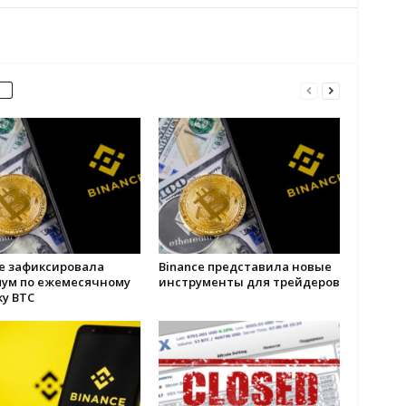
ce зафиксировала
Binance представила новые
ум по ежемесячному
инструменты для трейдеров
у BTC