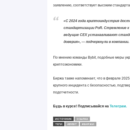
заявлению, соответствует высоким стандарта
«С 2024 года криптоиндустрия дост
стандартизации PoR. Стремление к
ведущие CEX устанавливают станда
доверия», — подчеркнули в компании.
По мнению команды Bybit, подобные меры ук
криптоэкономики.
Биржа также напоминает, что в феврале 2025
крупного инцидента с безопасностью, подтв
подотчетности.
Будь в курсе! Подписывайся на
Телеграм.
ИСТОЧНИК
ССЫЛКА
ТЕГИ
#BYBIT
#БИРЖИ