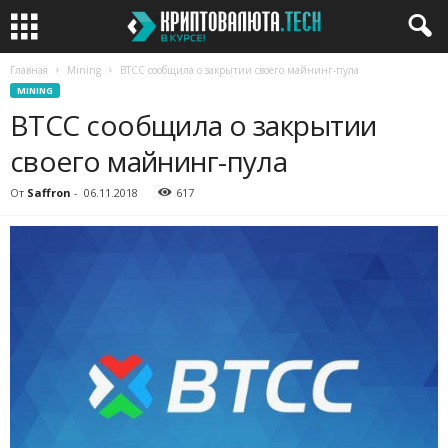
Главная
Mining
BTCC сообщила о закрытии своего майнинг-пула
MINING
BTCC сообщила о закрытии
своего майнинг-пула
От
Saffron
-
06.11.2018
617