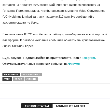
согласия на продажу 49% своего майнингового бизнеса инвестору из
Гонконга. Предполагалось, что финансовая компания Value Convergence
(VC) Holdings Limited заплатит за долю $17 млн. Но сообщений о
закрытии сделки не было.
В начале июля BTCC возобновила работу криптобиржи на новой торговой
платформе. В октябре компания сообщила об открытии криптовалютной
биржи в Южной Корее.
Будь в курсе! Подписывайся на Криптовалюта.Tech в
Telegram.
Обсудить актуальные новости и события на
Форуме
ИСТОЧНИК
ANYCOIN.NEWS
ТЕГИ
#BTCC
#MINING
СХОЖИЕ СТАТЬИ
БОЛЬШЕ ОТ АВТОРА