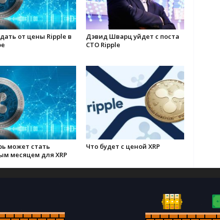
дать от цены Ripple в
Дэвид Шварц уйдет с поста
ре
CTO Ripple
рь может стать
Что будет с ценой XRP
ым месяцем для XRP