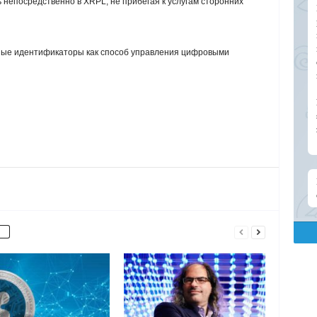
 непосредственно в XRPL, не прибегая к услугам сторонних
ые идентификаторы как способ управления цифровыми