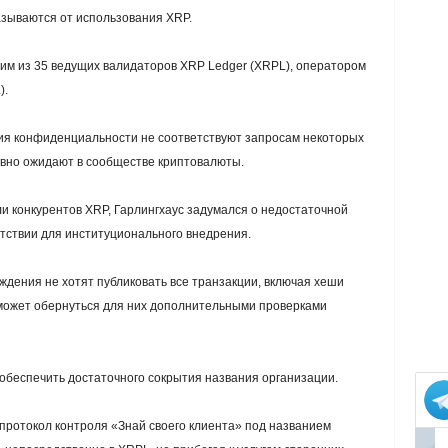
азываются от использования XRP.
ним из 35 ведущих валидаторов XRP Ledger (XRPL), оператором
).
ния конфиденциальности не соответствуют запросам некоторых
авно ожидают в сообществе криптовалюты.
али конкурентов XRP, Гарлингхаус задумался о недостаточной
тствии для институционального внедрения.
дения не хотят публиковать все транзакции, включая хеши
 может обернуться для них дополнительными проверками
обеспечить достаточного сокрытия названия организации.
 протокол контроля «Знай своего клиента» под названием