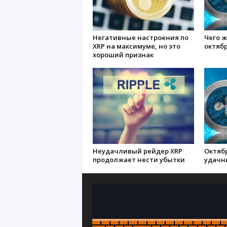
Негативные настроения по
Чего ж
XRP на максимуме, но это
октяб
хороший признак
Неудачливый рейдер XRP
Октяб
продолжает нести убытки
удачн