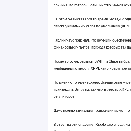
причина, по которой большинство банков отк
Об этом он высказался во время беседы с од
списка уникальных узлов по умолчанию (dUNL
Гарлингхаус признал, что функции обеспече
финансовых гигантов, прихода которых так д
После того, как сервисы SWIFT и Stripe выбр
конфиденциальности XRPL как о новом препя
По мнению топ-менеджера, финансовые учреж
транзакций. Выгрузка данных в реестр XRPL
регуляторов.
Даже псевдонимизация транзакций может не 
В ответ на эти опасения Ripple уже внедрила