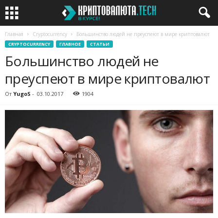
Главная
Cryptocurrency
Большинство людей не преуспеют в мире криптовалют
CRYPTOCURRENCY
ГЛАВНОЕ
СТАТЬИ
Большинство людей не
преуспеют в мире криптовалют
От
YugoS
-
03.10.2017
1904