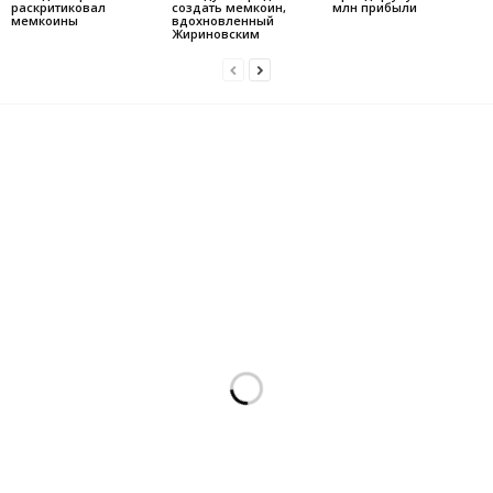
раскритиковал
создать мемкоин,
млн прибыли
мемкоины
вдохновленный
Жириновским