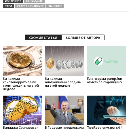
ИСТОЧНИК
ETHCLASSIC
ТЕГИ
#CRYPTOCURRENCY
#МНЕНИЕ
СХОЖИЕ СТАТЬИ
БОЛЬШЕ ОТ АВТОРА
За какими
За какими
Платформа pump.fun
криптонарративами
альткоинами следить
отметила годовщину
стоит следить на этой
на этой неделе
неделе
Баладжи Сринивасан
В Госдуме предложили
Трейдер упустил $4,4