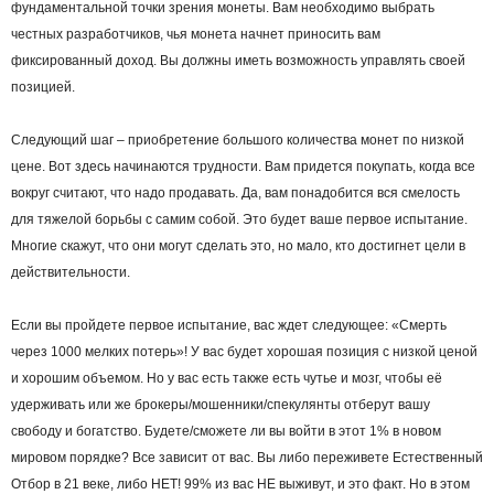
фундаментальной точки зрения монеты. Вам необходимо выбрать
честных разработчиков, чья монета начнет приносить вам
фиксированный доход. Вы должны иметь возможность управлять своей
позицией.
Следующий шаг – приобретение большого количества монет по низкой
цене. Вот здесь начинаются трудности. Вам придется покупать, когда все
вокруг считают, что надо продавать. Да, вам понадобится вся смелость
для тяжелой борьбы с самим собой. Это будет ваше первое испытание.
Многие скажут, что они могут сделать это, но мало, кто достигнет цели в
действительности.
Если вы пройдете первое испытание, вас ждет следующее: «Смерть
через 1000 мелких потерь»! У вас будет хорошая позиция с низкой ценой
и хорошим объемом. Но у вас есть также есть чутье и мозг, чтобы её
удерживать или же брокеры/мошенники/спекулянты отберут вашу
свободу и богатство. Будете/сможете ли вы войти в этот 1% в новом
мировом порядке? Все зависит от вас. Вы либо переживете Естественный
Отбор в 21 веке, либо НЕТ! 99% из вас НЕ выживут, и это факт. Но в этом