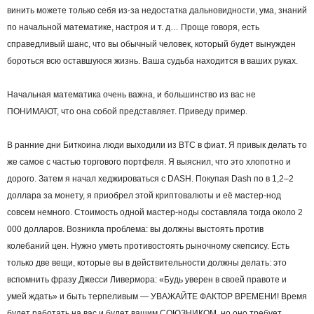
винить можете только себя из-за недостатка дальновидности, ума, знаний
по начальной математике, настроя и т. д… Проще говоря, есть
справедливый шанс, что вы обычный человек, который будет вынужден
бороться всю оставшуюся жизнь. Ваша судьба находится в ваших руках.
Начальная математика очень важна, и большинство из вас не
ПОНИМАЮТ, что она собой представляет. Приведу пример.
В ранние дни Биткоина люди выходили из BTC в фиат. Я привык делать то
же самое с частью торгового портфеля. Я выяснил, что это хлопотно и
дорого. Затем я начал хеджироваться с DASH. Покупая Dash по в 1,2–2
доллара за монету, я приобрел этой криптовалюты и её мастер-нод
совсем немного. Стоимость одной мастер-ноды составляла тогда около 2
000 долларов. Возникла проблема: вы должны выстоять против
колебаний цен. Нужно уметь противостоять рыночному скепсису. Есть
только две вещи, которые вы в действительности должны делать: это
вспомнить фразу Джесси Ливермора: «Будь уверен в своей правоте и
умей ждать» и быть терпеливым — УВАЖАЙТЕ ФАКТОР ВРЕМЕНИ! Время
будет работать на вас и будет вашим СОЮЗНИКОМ, но оно требует