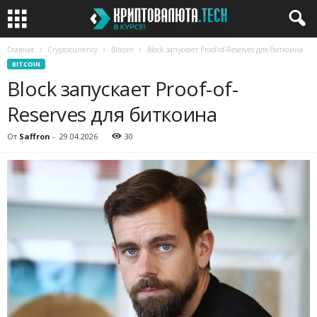
Главная
Cryptocurrency
Bitcoin
Block запускает Proof-of-Reserves для биткоина
BITCOIN
Block запускает Proof-of-
Reserves для биткоина
От
Saffron
-
29.04.2026
30