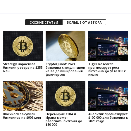
СХОЖИЕ СТАТЬИ
БОЛЬШЕ ОТ АВТОРА
Strategy нарастила
CryptoQuant: Рост
Tiger Research
биткоин-резерв на $255
биткоина спекулятивен
прогнозирует рост
млн
из-за доминирования
биткоина до $143 000 к
фьючерсов
июлю
BlackRock закупили
Перемирие США и
Аналитик прогнозирует
биткоинов на $906 млн
Ирана может
$100 000 для биткоина к
разогнать биткоин до
2026 году
$80 000