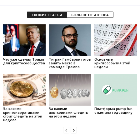
СХОЖИЕ СТАТЬИ
БОЛЬШЕ ОТ АВТОРА
Что уже сделал Трамп
Тигран Гамбарян готов
Основные
для криптосообщества
занять место в
криптособытия этой
команде Трампа
недели
За какими
За какими
Платформа pump.fun
криптонарративами
альткоинами следить
отметила годовщину
стоит следить на этой
на этой неделе
неделе