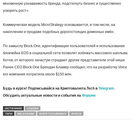
мгновенную узнаваемость бренда, подстегнуть бизнес и существенно
ускорить рост».
Коммерческая модель MicroStrategy основывается, в том числе, на
накоплении и продаже подобных дорогостоящих доменных имён.
По замыслу Block.One, идентификация пользователей и использование
блокчейна EOS в социальной сети позволят избежать массового наплыва
ботов, от которого зачастую страдают другие представители этой ниши.
Ранее CEO Block.One Брендан Бламер сообщил, что на разработку Voice
его компания потратила около $150 млн.
Будь в курсе! Подписывайся на Криптовалюта.Tech в
Telegram.
Обсудить актуальные новости и события на
Форуме
ИСТОЧНИК
ССЫЛКА
ТЕГИ
#BLOCKONE
#CRYPTOCURRENCY
#VOICE