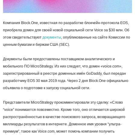
Компания Block.One, известная по разработке блокчейн-протокола EOS,
приобрела домен для своей новой социальной сети Voice за $30 млн. Об
этом свидетельствуют
документы
, опубликованные на сайте Комиссии по
ценным бумагам и биржам США (SEC).
Документы были предоставлены поставщиком аналитического и
мобильного ПО MicroStrategy. Из них следует, что домен «voice.com»,
зарегистрированный в реестре доменных имён GoDaddy, был передан
разработчику EOS 30 мая 2019 года. Через 2 дня Block.One официально
объявила о подготовке к запуску социальной сети.
Представители MicroStrategy прокомментировали эту сделку: «Слово
“voice” понимается повсеместно. Кроме того, оно отличается широкой
распространённостью в качестве поискового запроса, возвращающего
миллиарды результатов в интернете. Доменное имя уровня “ультра-
премиум”, такое как Voice.com, может помочь компании получить