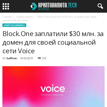
Главная
Cryptocurrency
Block.One заплатили $30 млн. за домен для своей
социальной сети Voice
CRYPTOCURRENCY
Block.One заплатили $30 млн. за
домен для своей социальной
сети Voice
От
Saffron
-
19.06.2019
572