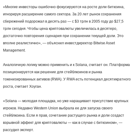
«Многие инвесторы ошибочно фокусируются на росте доли биткоина,
игнорируя расширение самого сектора. За 20 лет рынок сохранения
сбережений подорожал в десять раз — с $3 трлн в 2005 году до $27,5
трлн сегодня. Чтобы цена криптовалюты увеличилась в десятеро,
достаточно повторения сценария при сохранении текущей доли. Это
вполне реалистично», — объяснил инвестдиректор Bitwise Asset
Management.
Аналогичную логику можно применить и к Solana, считает он. Платформа
позиционируется как решение для стейблкоинов и рынка
токенизированных активов (RWA). У RWA есть потенциал десятикратного
роста, считает Хоуган.
«Solana — молодая площадка, но уже наращивает присутствие крупных
игроков. Недавно Western Union выбрала ее для запуска своего
стейблкоина. Если я прав, сочетание растущего рынка и доли создаст
взрывной эффект для криптовалюты — как в случае с биткоином», —
рассудил эксперт.