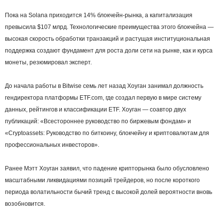
Пока на Solana приходится 14% блокчейн-рынка, а капитализация
превысила $107 млрд. Технологические преимущества этого блокчейна —
высокая скорость обработки транзакций и растущая институциональная
поддержка создают фундамент для роста доли сети на рынке, как и курса
монеты, резюмировал эксперт.
До начала работы в Bitwise семь лет назад Хоуган занимал должность
гендиректора платформы ETF.com, где создал первую в мире систему
данных, рейтингов и классификации ETF. Хоуган — соавтор двух
публикаций: «Всестороннее руководство по биржевым фондам» и
«Cryptoassets: Руководство по биткоину, блокчейну и криптовалютам для
профессиональных инвесторов».
Ранее Мэтт Хоуган заявил, что падение крипторынка было обусловлено
масштабными ликвидациями позиций трейдеров, но после короткого
периода волатильности бычий тренд с высокой долей вероятности вновь
возобновится.