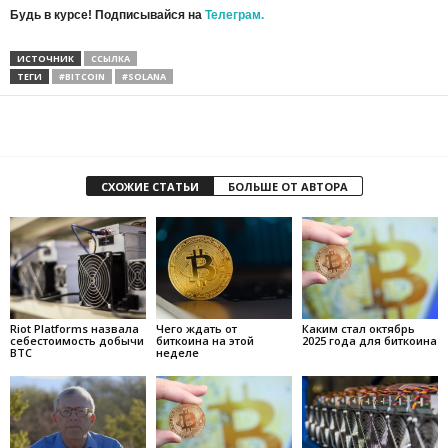
Будь в курсе! Подписывайся на
Телеграм.
ИСТОЧНИК
ССЫЛКА
ТЕГИ
#BITCOIN
#SOLANA
СХОЖИЕ СТАТЬИ
БОЛЬШЕ ОТ АВТОРА
Riot Platforms назвала
Чего ждать от
Каким стал октябрь
себестоимость добычи
биткоина на этой
2025 года для биткоина
BTC
неделе