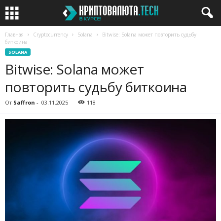
Главная
Cryptocurrency
Solana
Bitwise: Solana может повторить судьбу
биткоина
SOLANA
Bitwise: Solana может
повторить судьбу биткоина
От
Saffron
-
03.11.2025
118