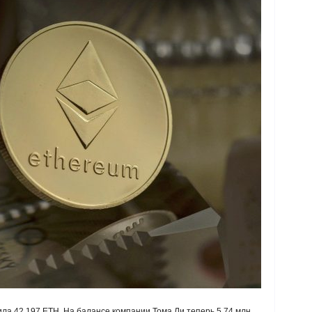
пила 42 197 ETH. На балансе компании Тома Ли теперь 5,74 млн