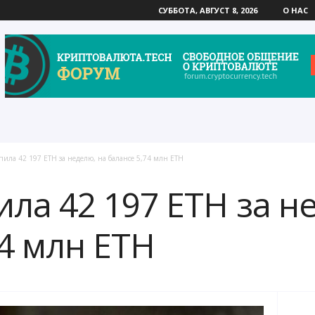
СУББОТА, АВГУСТ 8, 2026
О НАС
пила 42 197 ETH за неделю, на балансе 5,74 млн ETH
ила 42 197 ETH за н
74 млн ETH