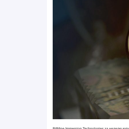
BitMine Immersion Technologies за неделю ку