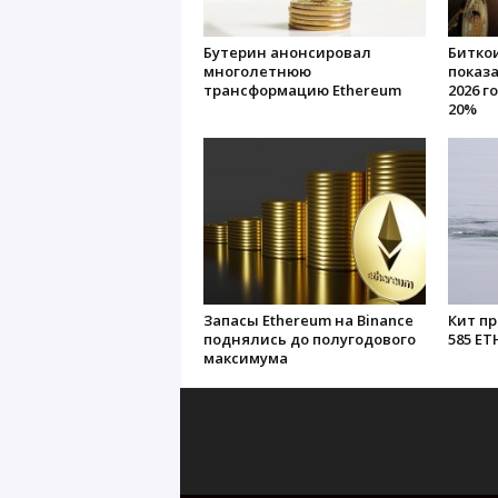
Бутерин анонсировал
Биткои
многолетнюю
показ
трансформацию Ethereum
2026 г
20%
Запасы Ethereum на Binance
Кит пр
поднялись до полугодового
585 ET
максимума