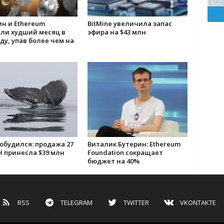
н и Ethereum
BitMine увеличила запас
али худший месяц в
эфира на $43 млн
оду, упав более чем на
обудился: продажа 27
Виталик Бутерин: Ethereum
H принесла $39 млн
Foundation сокращает
бюджет на 40%
RSS
TELEGRAM
TWITTER
VKONTAKTE