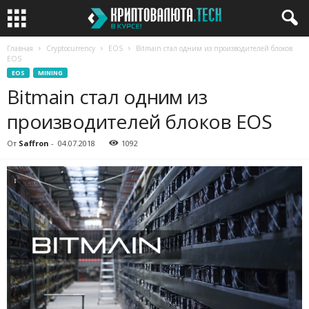
Главная
Cryptocurrency
EOS
Bitmain стал одним из производителей блоков
EOS
EOS
MINING
Bitmain стал одним из
производителей блоков EOS
От
Saffron
-
04.07.2018
1092