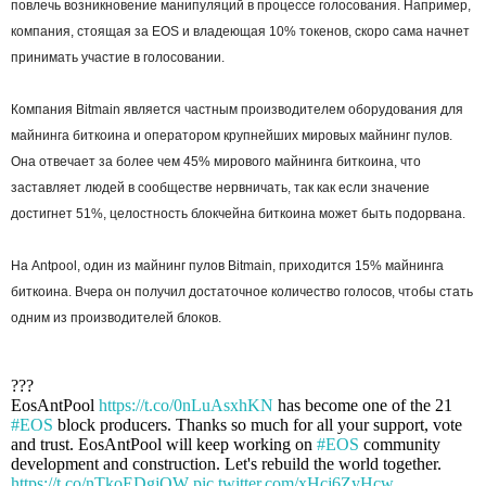
повлечь возникновение манипуляций в процессе голосования. Например,
компания, стоящая за EOS и владеющая 10% токенов, скоро сама начнет
принимать участие в голосовании.
Компания Bitmain является частным производителем оборудования для
майнинга биткоина и оператором крупнейших мировых майнинг пулов.
Она
отвечает за более чем 45% мирового майнинга биткоина, что
заставляет людей в сообществе нервничать, так как если значение
достигнет 51%, целостность блокчейна биткоина может быть подорвана.
На Antpool, один из майнинг пулов Bitmain, приходится 15% майнинга
биткоина. Вчера он получил достаточное количество голосов, чтобы стать
одним из производителей блоков.
???
EosAntPool
https://t.co/0nLuAsxhKN
has become one of the 21
#EOS
block producers. Thanks so much for all your support, vote
and trust. EosAntPool will keep working on
#EOS
community
development and construction. Let's rebuild the world together.
https://t.co/nTkoEDgjOW
pic.twitter.com/xHcj6ZyHcw