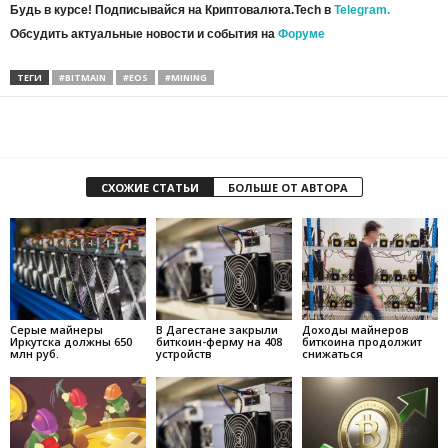
Будь в курсе! Подписывайся на Криптовалюта.Tech в
Telegram.
Обсудить актуальные новости и события на
Форуме
ТЕГИ
#BITMAIN
#EOS
#MINING
СХОЖИЕ СТАТЬИ
БОЛЬШЕ ОТ АВТОРА
Серые майнеры
В Дагестане закрыли
Доходы майнеров
Иркутска должны 650
биткоин-ферму на 408
биткоина продолжит
млн руб.
устройств
снижаться