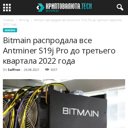
Главная
Mining
Bitmain распродала все Antminer S19j Pro до третьего квартала
2022 года
MINING
Bitmain распродала все
Antminer S19j Pro до третьего
квартала 2022 года
От
Saffron
-
26.08.2021
1037