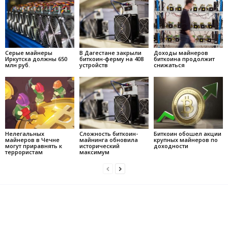
Серые майнеры
В Дагестане закрыли
Доходы майнеров
Иркутска должны 650
биткоин-ферму на 408
биткоина продолжит
млн руб.
устройств
снижаться
Нелегальных
Сложность биткоин-
Биткоин обошел акции
майнеров в Чечне
майнинга обновила
крупных майнеров по
могут приравнять к
исторический
доходности
террористам
максимум