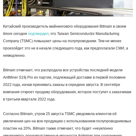
Китайский производитель майнингового оборудования Bitmain в своем
блоге сегодня
подтвердил
, что Taiwan Semiconductor Manufacturing
Company (TSMC) повышает цены на полупроводники. Тем не менее
произойдет это не в начале следующего года, как предполагали СМИ, а
немедленно.
Bitmain отмечает, что распродала все устройства последней модели
AntMiner S19j Pro из партии, подлежащей доставке в первой половине
2022 года, начав принимать заказы в середине августа. В сентябре
компания откроет продажу оборудования, которое поступит к заказчикам
в третьем квартале 2022 года.
Согласно Bitmain, утром 25 августа TSMC уведомила клиентов об
увеличении цен на всю продукцию с использованием полупроводниковых
пластин на 20%. Bitmain также отмечает, что будет «неуклонно
увеличивать производственные мощности Antminer при сохранении