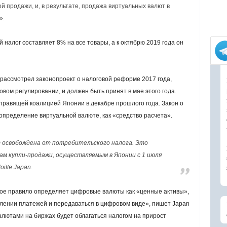
ой продажи, и, в результате, продажа виртуальных валют в
».
налог составляет 8% на все товары, а к октябрю 2019 года он
рассмотрел законопроект о налоговой реформе 2017 года,
вом регулировании, и должен быть принят в мае этого года.
правящей коалицией Японии в декабре прошлого года. Закон о
пределение виртуальной валюте, как «средство расчета».
 освобождена от потребительского налога. Это
ам купли-продажи, осуществляемым в Японии с 1 июля
itte Japan.
Новое правило определяет цифровые валюты как «ценные активы»,
влении платежей и передаваться в цифровом виде», пишет Japan
алютами на биржах будет облагаться налогом на прирост