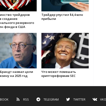
инство трейдеров
Трейдер упустил $4,4 млн
в создание
прибыли
нального резервного
ин-фонда в США
 Брандт назвал цели
Что может помешать
коину на 2025 год
криптореформам SEC
EBOOK
RSS
TELEGRAM
TWITTER
VKO