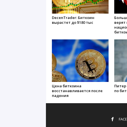
DecenTrader: Биткоин
Больш
вырастет до $180 тыс
верят 
нацио
битко
Цена биткоина
Питер
восстанавливается после
по бит
падения
FAC