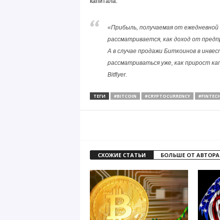
капитала.
«Прибыль, получаемая от ежедневной
рассматривается, как доход от пред
А в случае продажи Биткоинов в инвес
рассматриваться уже, как прирост ка
Bitflyer.
ТЕГИ
#BITCOIN
#CRYPTOCURRENCY
#FINTEC
СХОЖИЕ СТАТЬИ
БОЛЬШЕ ОТ АВТОРА