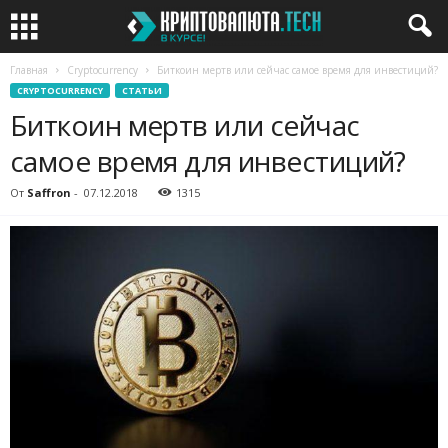
Главная
Cryptocurrency
Биткоин мертв или сейчас самое время для инвестиций?
CRYPTOCURRENCY
СТАТЬИ
Биткоин мертв или сейчас
самое время для инвестиций?
От
Saffron
-
07.12.2018
1315