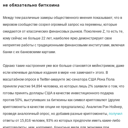
не обязательно биткоина
Между тем различные замеры общественного мнения показывают, что в
мировом сообществе созрел огромный запрос на перемены, которые
ожидаются от классических финансовых рынков. Поколение Z, то есть те,
кому сейчас не больше 22 лет, наиболее ярко демонстрирует свое
неприятие работы с традиционными финансовыми институтами, включая
банки с их банковскими картами.
Однако такие настроения уже все больше становятся мейнстримом, даже
если ключевые деловые издания в мире «не замечают» этого. В
масштабном опросе в Twitter-аккаунте экс-сенатора США Рона Пола
приняли участие 94,894 человека, из которых лишь 2% заявили о том, что
готовы принять доллары США в качестве инвестиционного подарка
против 50%, выступивших за биткоины как символ криптовалют (другие
криптомонеты в качестве опции не предлагались). Аналитик Рэн Нойнер,
проведя аналогичный опрос, но добавив разные криптомонеты,
получил
ответы от 15,816 человек, 93% из которых предпочли иметь какие-либо
криптовалюты, чем, например, бонусные мили для экономии при