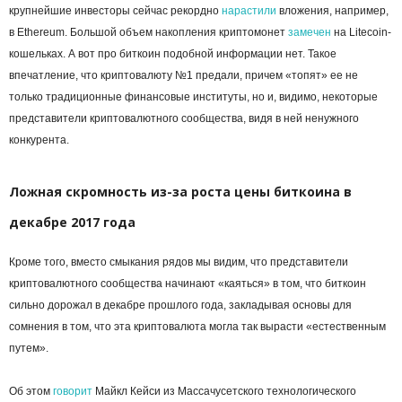
крупнейшие инвесторы сейчас рекордно
нарастили
вложения, например,
в Ethereum. Большой объем накопления криптомонет
замечен
на Litecoin-
кошельках. А вот про биткоин подобной информации нет. Такое
впечатление, что криптовалюту №1 предали, причем «топят» ее не
только традиционные финансовые институты, но и, видимо, некоторые
представители криптовалютного сообщества, видя в ней ненужного
конкурента.
Ложная скромность из-за роста цены биткоина в
декабре 2017 года
Кроме того, вместо смыкания рядов мы видим, что представители
криптовалютного сообщества начинают «каяться» в том, что биткоин
сильно дорожал в декабре прошлого года, закладывая основы для
сомнения в том, что эта криптовалюта могла так вырасти «естественным
путем».
Об этом
говорит
Майкл Кейси из Массачусетского технологического