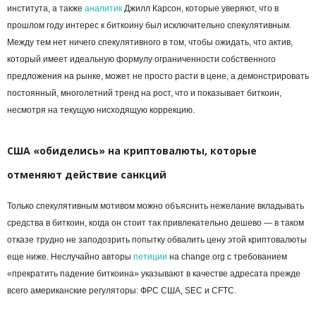
института, а также
аналитик
Джилл Карсон, которые уверяют, что в
прошлом году интерес к биткоину был исключительно спекулятивным.
Между тем нет ничего спекулятивного в том, чтобы ожидать, что актив,
который имеет идеальную формулу ограниченности собственного
предложения на рынке, может не просто расти в цене, а демонстрировать
постоянный, многолетний тренд на рост, что и показывает биткоин,
несмотря на текущую нисходящую коррекцию.
США «обиделись» на криптовалюты, которые
отменяют действие санкций
Только спекулятивным мотивом можно объяснить нежелание вкладывать
средства в биткоин, когда он стоит так привлекательно дешево — в таком
отказе трудно не заподозрить попытку обвалить цену этой криптовалюты
еще ниже. Неслучайно авторы
петиции
на сhange.org с требованием
«прекратить падение биткоина» указывают в качестве адресата прежде
всего американские регуляторы: ФРС США, SEC и CFTC.