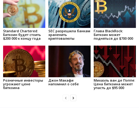
Standard Chartered:
SEC разрешила банкам
Глава BlackRock:
Биткоин будет стоить
храненить
Биткоин может
$200 000 к концу года
криптовалюты
подняться до $700 000
Розничные инвесторы
Джон Макафи
Михаэль ван де Поппе:
угрожают цене
напомнил о себе
Цена биткоина может
биткоина
упасть до $95 000