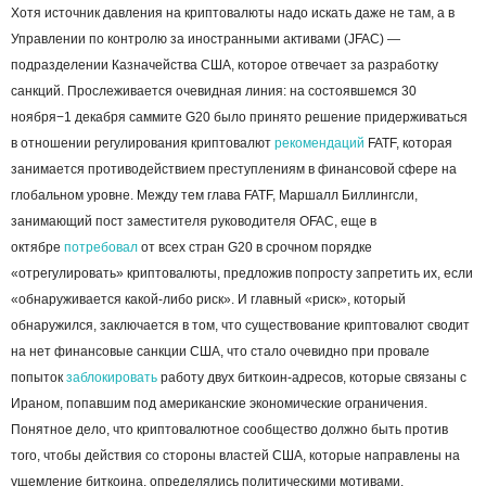
Хотя источник давления на криптовалюты надо искать даже не там, а в
Управлении по контролю за иностранными активами (JFAC) —
подразделении Казначейства США, которое отвечает за разработку
санкций. Прослеживается очевидная линия: на состоявшемся 30
ноября−1 декабря саммите G20 было принято решение придерживаться
в отношении регулирования криптовалют
рекомендаций
FATF, которая
занимается противодействием преступлениям в финансовой сфере на
глобальном уровне. Между тем глава FATF, Маршалл Биллингсли,
занимающий пост заместителя руководителя OFAC, еще в
октябре
потребовал
от всех стран G20 в срочном порядке
«отрегулировать» криптовалюты, предложив попросту запретить их, если
«обнаруживается какой-либо риск». И главный «риск», который
обнаружился, заключается в том, что существование криптовалют сводит
на нет финансовые санкции США, что стало очевидно при провале
попыток
заблокировать
работу двух биткоин-адресов, которые связаны с
Ираном, попавшим под американские экономические ограничения.
Понятное дело, что криптовалютное сообщество должно быть против
того, чтобы действия со стороны властей США, которые направлены на
ущемление биткоина, определялись политическими мотивами.