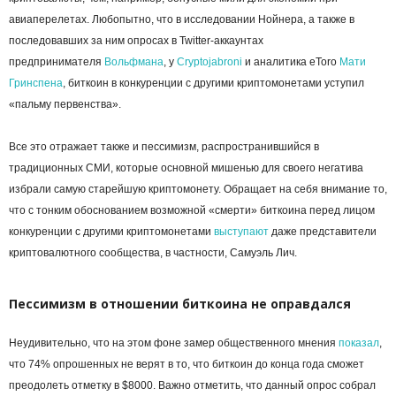
авиаперелетах. Любопытно, что в исследовании Нойнера, а также в
последовавших за ним опросах в Twitter-аккаунтах
предпринимателя
Вольфмана
, у
Cryptojabroni
и аналитика eToro
Мати
Гринспена
, биткоин в конкуренции с другими криптомонетами уступил
«пальму первенства».
Все это отражает также и пессимизм, распространившийся в
традиционных СМИ, которые основной мишенью для своего негатива
избрали самую старейшую криптомонету. Обращает на себя внимание то,
что с тонким обоснованием возможной «смерти» биткоина перед лицом
конкуренции с другими криптомонетами
выступают
даже представители
криптовалютного сообщества, в частности, Самуэль Лич.
Пессимизм в отношении биткоина не оправдался
Неудивительно, что на этом фоне замер общественного мнения
показал
,
что 74% опрошенных не верят в то, что биткоин до конца года сможет
преодолеть отметку в $8000. Важно отметить, что данный опрос собрал