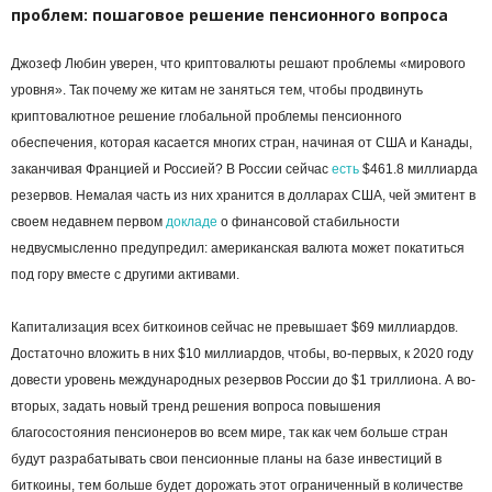
проблем: пошаговое решение пенсионного вопроса
Джозеф Любин уверен, что криптовалюты решают проблемы «мирового
уровня». Так почему же китам не заняться тем, чтобы продвинуть
криптовалютное решение глобальной проблемы пенсионного
обеспечения, которая касается многих стран, начиная от США и Канады,
заканчивая Францией и Россией? В России сейчас
есть
$461.8 миллиарда
резервов. Немалая часть из них хранится в долларах США, чей эмитент в
своем недавнем первом
докладе
о финансовой стабильности
недвусмысленно предупредил: американская валюта может покатиться
под гору вместе с другими активами.
Капитализация всех биткоинов сейчас не превышает $69 миллиардов.
Достаточно вложить в них $10 миллиардов, чтобы, во-первых, к 2020 году
довести уровень международных резервов России до $1 триллиона. А во-
вторых, задать новый тренд решения вопроса повышения
благосостояния пенсионеров во всем мире, так как чем больше стран
будут разрабатывать свои пенсионные планы на базе инвестиций в
биткоины, тем больше будет дорожать этот ограниченный в количестве