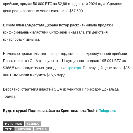
прибыли, продав 50 000 BTC за $2,88 млрд летом 2024 года. Средняя
цена реализованных монет составила $57 600.
В июле член Бундестага Джоана Котар раскритиковала продажи
конфискованных властями биткоинов и назвала эти действия
контрпродуктивными.
Немецкое правительство — не рекордсмен по недополученной прибыли.
Правительство США в результате 11 аукционов продало 195 091 BTC за
$366,5 млн, свидетельствуют данные
трекера
. По текущей цене около $85
000 США могли выручить $16,5 млрд.
Вероятно, стратегия властей США изменится с приходом Дональда
Трампа.
Будь в курсе! Подписывайся на Криптовалюта.Tech в
Telegram.
ИСТОЧНИК
ССЫЛКА
ТЕГИ
#BITCOIN
#TESLA