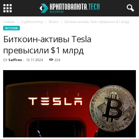
Главная
Cryptocurrency
Bitcoin
Биткоин-активы Tesla превысили $1 млрд
BITCOIN
Биткоин-активы Tesla
превысили $1 млрд
От
Saffron
-
12.11.2024
224