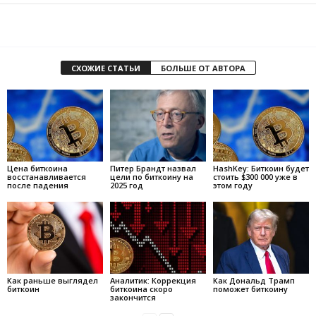
СХОЖИЕ СТАТЬИ
БОЛЬШЕ ОТ АВТОРА
Цена биткоина
Питер Брандт назвал
HashKey: Биткоин будет
восстанавливается
цели по биткоину на
стоить $300 000 уже в
после падения
2025 год
этом году
Как раньше выглядел
Аналитик: Коррекция
Как Дональд Трамп
биткоин
биткоина скоро
поможет биткоину
закончится