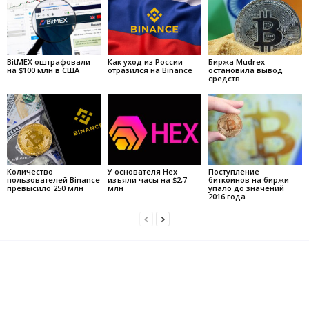
BitMEX оштрафовали
Как уход из России
Биржа Mudrex
на $100 млн в США
отразился на Binance
остановила вывод
средств
Количество
У основателя Hex
Поступление
пользователей Binance
изъяли часы на $2,7
биткоинов на биржи
превысило 250 млн
млн
упало до значений
2016 года