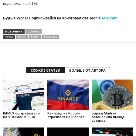
подорожал на 0,1%.
Будь в курсе! Подписывайся на Криптовалюта.Tech в
Telegram.
ИСТОЧНИК
ССЫЛКА
ТЕГИ
#BNB
#OKX
#БИРЖИ
СХОЖИЕ СТАТЬИ
БОЛЬШЕ ОТ АВТОРА
BitMEX оштрафовали
Как уход из России
Биржа Mudrex
на $100 млн в США
отразился на Binance
остановила вывод
средств