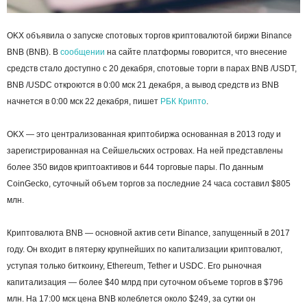
OKX объявила о запуске спотовых торгов криптовалютой биржи Binance
BNB (BNB). В
сообщении
на сайте платформы говорится, что внесение
средств стало доступно с 20 декабря, спотовые торги в парах BNB /USDT,
BNB /USDC откроются в 0:00 мск 21 декабря, а вывод средств из BNB
начнется в 0:00 мск 22 декабря, пишет
РБК Крипто
.
OKX — это централизованная криптобиржа основанная в 2013 году и
зарегистрированная на Сейшельских островах. На ней представлены
более 350 видов криптоактивов и 644 торговые пары. По данным
CoinGecko, суточный объем торгов за последние 24 часа составил $805
млн.
Криптовалюта BNB — основной актив сети Binance, запущенный в 2017
году. Он входит в пятерку крупнейших по капитализации криптовалют,
уступая только биткоину, Ethereum, Tether и USDC. Его рыночная
капитализация — более $40 млрд при суточном объеме торгов в $796
млн. На 17:00 мск цена BNB колеблется около $249, за сутки он