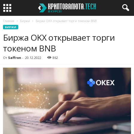
Главная
Биржи
Биржа OKX открывает торги токеном BNB
БИРЖИ
Биржа OKX открывает торги
токеном BNB
От
Saffron
-
20.12.2022
862