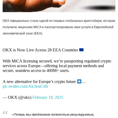
OKX официально стала одной из первых глобальных криптобирж, которая
получила лицензию MiCA и паспортизировала свои услуги в Европейской
экономической зоне (EEA).
OKX is Now Live Across 28 EEA Countries
With MiCA licensing secured, we’re passporting regulated crypto
services across Europe—offering local payment methods and
secure, seamless access to 400M+ users.
A new alternative for Europe’s crypto future
…
pic.twitter.com/Ak3ieaCrfh
— OKX (@okx)
February 18, 2025
«Теперь мы предлагаем полностью регулируемые,