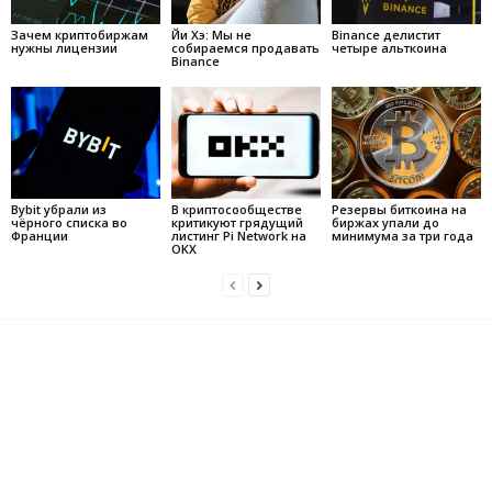
Зачем криптобиржам
Йи Хэ: Мы не
Binance делистит
нужны лицензии
собираемся продавать
четыре альткоина
Binance
Bybit убрали из
В криптосообществе
Резервы биткоина на
чёрного списка во
критикуют грядущий
биржах упали до
Франции
листинг Pi Network на
минимума за три года
OKX