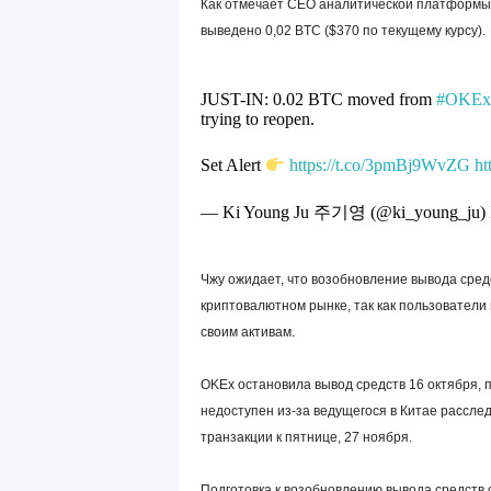
Как отмечает CEO аналитической платформы C
выведено 0,02 BTC ($370 по текущему курсу).
JUST-IN: 0.02 BTC moved from
#OKEx
trying to reopen.
Set Alert
https://t.co/3pmBj9WvZG
ht
— Ki Young Ju 주기영 (@ki_young_ju)
Чжу ожидает, что возобновление вывода сред
криптовалютном рынке, так как пользователи
своим активам.
OKEx остановила вывод средств 16 октября, п
недоступен из-за ведущегося в Китае рассле
транзакции к пятнице, 27 ноября.
Подготовка к возобновлению вывода средств