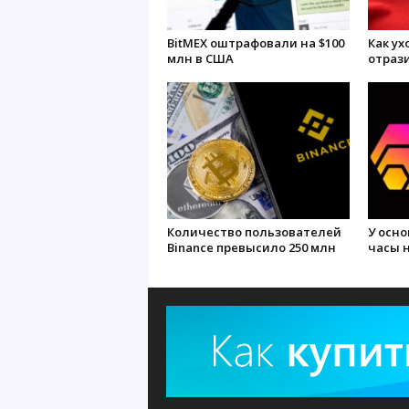
BitMEX оштрафовали на $100
Как ух
млн в США
отрази
Количество пользователей
У осн
Binance превысило 250 млн
часы н