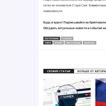
сетях ее основателя Стара Сюя. Комментируя
невиновности.
Будь в курсе! Подписывайся на Криптовалю
Обсудить актуальные новости и события н
ИСТОЧНИК
ССЫЛКА
ТЕГИ
#OKEX
#WITHDRAW
#БИРЖИ
СХОЖИЕ СТАТЬИ
БОЛЬШЕ ОТ АВТОРА