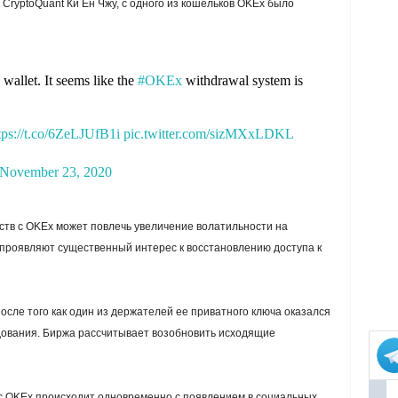
ryptoQuant Ки Ен Чжу, с одного из кошельков OKEx было
wallet. It seems like the
#OKEx
withdrawal system is
tps://t.co/6ZeLJUfB1i
pic.twitter.com/sizMXxLDKL
November 23, 2020
ств с OKEx может повлечь увеличение волатильности на
 проявляют существенный интерес к восстановлению доступа к
осле того как один из держателей ее приватного ключа оказался
дования. Биржа рассчитывает возобновить исходящие
 с OKEx происходит одновременно с появлением в социальных