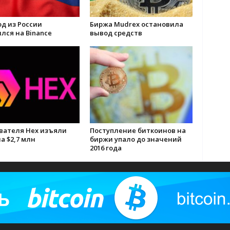
од из России
Биржа Mudrex остановила
лся на Binance
вывод средств
ователя Hex изъяли
Поступление биткоинов на
а $2,7 млн
биржи упало до значений
2016 года