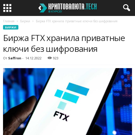
Главная
Биржи
Биржа FTX хранила приватные ключи без шифрования
БИРЖИ
Биржа FTX хранила приватные
ключи без шифрования
От
Saffron
-
14.12.2022
923