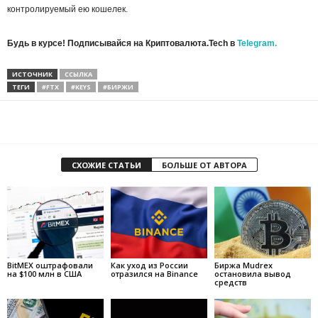
контролируемый ею кошелек.
Будь в курсе! Подписывайся на Криптовалюта.Tech в
Telegram.
ИСТОЧНИК
ССЫЛКА
ТЕГИ
#FTX
#KEYS
#БИРЖИ
СХОЖИЕ СТАТЬИ
БОЛЬШЕ ОТ АВТОРА
BitMEX оштрафовали
Как уход из России
Биржа Mudrex
на $100 млн в США
отразился на Binance
остановила вывод
средств