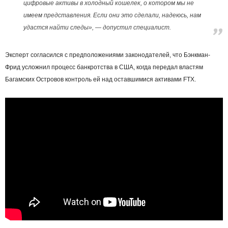
цифровые активы в холодный кошелек, о котором мы не
имеем представления. Если они это сделали, надеюсь, нам
удастся найти следы», — допустил специалист.
Эксперт согласился с предположениями законодателей, что Бэнкман-
Фрид усложнил процесс банкротства в США, когда передал властям
Багамских Островов контроль ей над оставшимися активами FTX.