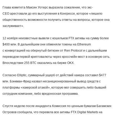
Глава комитета Максин Уотерс выразила сожаление, что экс-
CEO арестовали до его выступления в Конгрессе, которое «лишило
общественность возможности получить ответы на вопросы, которое она
заслуживает».
12 ноября неизвестные вывели с кошельков FTX активы на сумму более
$400 млн. В дальнейшем они обменяли токены на Ethereum
с конвертацией на обернутый биткоин от Ren Protocol и с дальнейшим
переводом первой криптовалюты через кроссчейн-мост в основную сеть.
Впоследствии 255 BTC оказались на бирже OKX.
Согласно Elliptic, суммарный ущерб от действий хакера составил $477
млн. Бэнкман-Фрид назвал несанкционированный вывод средств с
платформы «хакерской атакой», которую мог совершить либо бывший
сотрудник компании, либо вредоносная программа.
Спустя неделю после инцидента Комиссия по ценным бумагам Багамских
Островов сообщила, что перевела все активы FTX Digital Markets на