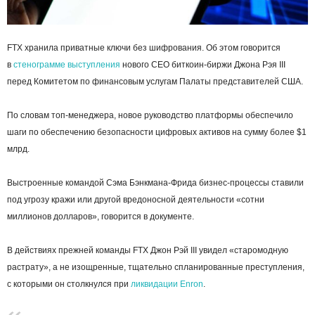
FTX хранила приватные ключи без шифрования. Об этом говорится
в
стенограмме выступления
нового CEO биткоин-биржи Джона Рэя III
перед Комитетом по финансовым услугам Палаты представителей США.
По словам топ-менеджера, новое руководство платформы обеспечило
шаги по обеспечению безопасности цифровых активов на сумму более $1
млрд.
Выстроенные командой Сэма Бэнкмана-Фрида бизнес-процессы ставили
под угрозу кражи или другой вредоносной деятельности «сотни
миллионов долларов», говорится в документе.
В действиях прежней команды FTX Джон Рэй III увидел «старомодную
растрату», а не изощренные, тщательно спланированные преступления,
с которыми он столкнулся при
ликвидации Enron
.