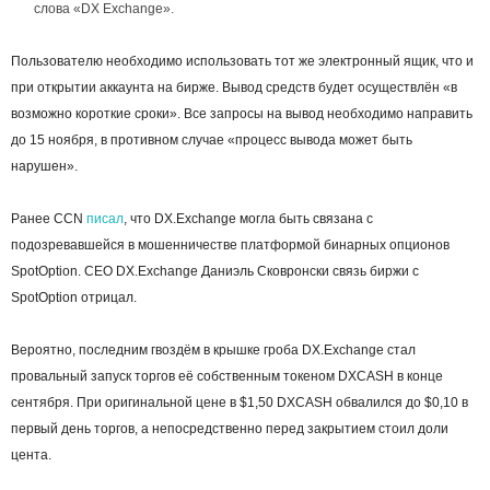
слова «DX Exchange».
Пользователю необходимо использовать тот же электронный ящик, что и
при открытии аккаунта на бирже. Вывод средств будет осуществлён «в
возможно короткие сроки». Все запросы на вывод необходимо направить
до 15 ноября, в противном случае «процесс вывода может быть
нарушен».
Ранее CCN
писал
, что DX.Exchange могла быть связана с
подозревавшейся в мошенничестве платформой бинарных опционов
SpotOption. CEO DX.Exchange Даниэль Сковронски связь биржи с
SpotOption отрицал.
Вероятно, последним гвоздём в крышке гроба DX.Exchange стал
провальный запуск торгов её собственным токеном DXCASH в конце
сентября. При оригинальной цене в $1,50 DXCASH обвалился до $0,10 в
первый день торгов, а непосредственно перед закрытием стоил доли
цента.