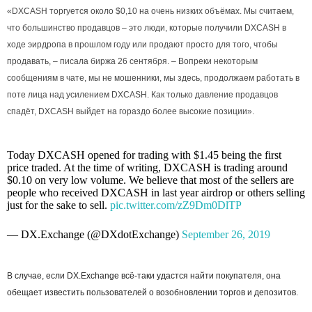
«DXCASH торгуется около $0,10 на очень низких объёмах. Мы считаем,
что большинство продавцов – это люди, которые получили DXCASH в
ходе эирдропа в прошлом году или продают просто для того, чтобы
продавать, – писала биржа 26 сентября. – Вопреки некоторым
сообщениям в чате, мы не мошенники, мы здесь, продолжаем работать в
поте лица над усилением DXCASH. Как только давление продавцов
спадёт, DXCASH выйдет на гораздо более высокие позиции».
Today DXCASH opened for trading with $1.45 being the first
price traded. At the time of writing, DXCASH is trading around
$0.10 on very low volume. We believe that most of the sellers are
people who received DXCASH in last year airdrop or others selling
just for the sake to sell.
pic.twitter.com/zZ9Dm0DlTP
— DX.Exchange (@DXdotExchange)
September 26, 2019
В случае, если DX.Exchange всё-таки удастся найти покупателя, она
обещает известить пользователей о возобновлении торгов и депозитов.