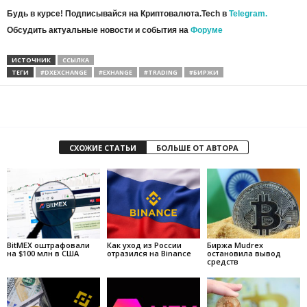
Будь в курсе! Подписывайся на Криптовалюта.Tech в
Telegram.
Обсудить актуальные новости и события на
Форуме
ИСТОЧНИК
ССЫЛКА
ТЕГИ
#DXEXCHANGE
#EXHANGE
#TRADING
#БИРЖИ
СХОЖИЕ СТАТЬИ
БОЛЬШЕ ОТ АВТОРА
BitMEX оштрафовали
Как уход из России
Биржа Mudrex
на $100 млн в США
отразился на Binance
остановила вывод
средств