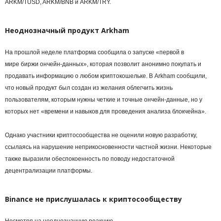
ARKM/TUSD, ARKM/BNB и ARKM/TRY.
Неоднозначный продукт Arkham
На прошлой неделе платформа сообщила о запуске «первой в
мире биржи ончейн-данных», которая позволит анонимно покупать и
продавать информацию о любом криптокошельке. В Arkham сообщили,
что новый продукт был создан из желания облегчить жизнь
пользователям, которым нужны четкие и точные ончейн-данные, но у
которых нет «времени и навыков для проведения анализа блокчейна».
Однако участники криптосообщества не оценили новую разработку,
ссылаясь на нарушение неприкосновенности частной жизни. Некоторые
также выразили обеспокоенность по поводу недостаточной
децентрализации платформы.
Binance не прислушалась к криптосообществу
Несмотря на неоднозначную реакцию