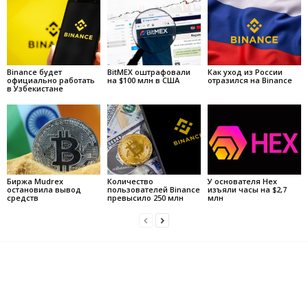
Binance будет
BitMEX оштрафовали
Как уход из России
официально работать
на $100 млн в США
отразился на Binance
в Узбекистане
Биржа Mudrex
Количество
У основателя Hex
остановила вывод
пользователей Binance
изъяли часы на $2,7
средств
превысило 250 млн
млн