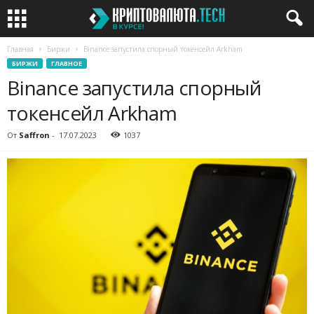
Главная
Биржи
Binance запустила спорный токенсейл Arkham
БИРЖИ
ГЛАВНОЕ
Binance запустила спорный
токенсейл Arkham
От
Saffron
-
17.07.2023
1037