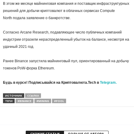
В этом же месяце майнинговая компания и поставщик инфраструктурных
решений для добычи криптовалют в облачных сервисах Compute
North подала заявление о банкротстве.
Согласно Arcane Research, подавляющее число публичных компаний
индустрии отразили нераспределенный убыток на балансе, несмотря на
удачный 2021 год.
Ранее Binance запустила майнинговый пул, ориентированный на добычу
токенов PoW-форка Ethereum.
Будь в курсе! Подписывайся на Криптовалюта.Tech в
Telegram.
ИСТОЧНИК
ССЫЛКА
ТЕГИ
#BINANCE
#MINING
#POOL
СХОЖИЕ СТАТЬИ
БОЛЬШЕ ОТ АВТОРА