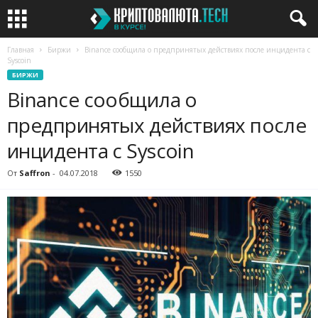
Главная
Биржи
Binance сообщила о предпринятых действиях после инцидента с
Syscoin
БИРЖИ
Binance сообщила о
предпринятых действиях после
инцидента с Syscoin
От
Saffron
-
04.07.2018
1550