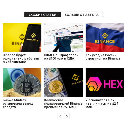
СХОЖИЕ СТАТЬИ
БОЛЬШЕ ОТ АВТОРА
Binance будет
BitMEX оштрафовали
Как уход из России
официально работать
на $100 млн в США
отразился на Binance
в Узбекистане
Биржа Mudrex
Количество
У основателя Hex
остановила вывод
пользователей Binance
изъяли часы на $2,7
средств
превысило 250 млн
млн