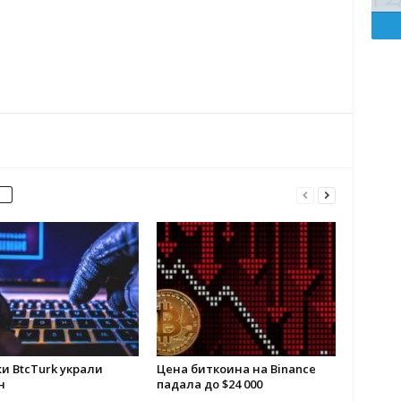
и BtcTurk украли
Цена биткоина на Binance
н
падала до $24 000