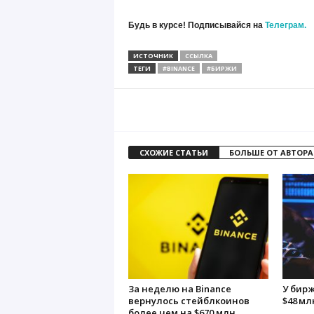
Будь в курсе! Подписывайся на
Телеграм.
ИСТОЧНИК
ССЫЛКА
ТЕГИ
#BINANCE
#БИРЖИ
СХОЖИЕ СТАТЬИ
БОЛЬШЕ ОТ АВТОРА
За неделю на Binance
У бирж
вернулось стейблкоинов
$48 мл
более чем на $670 млн