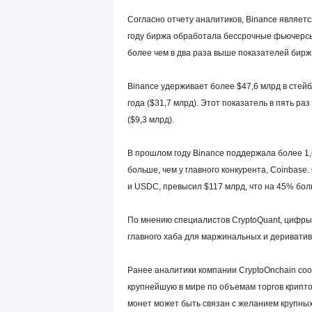
Согласно отчету аналитиков, Binance являет
году биржа обработала бессрочные фьючерсы
более чем в два раза выше показателей бирж OK
Binance удерживает более $47,6 млрд в стей
года ($31,7 млрд). Этот показатель в пять 
($9,3 млрд).
В прошлом году Binance поддержала более 1,
больше, чем у главного конкурента, Coinbase
и USDC, превысил $117 млрд, что на 45% боль
По мнению специалистов CryptoQuant, цифры с
главного хаба для маржинальных и деривати
Ранее аналитики компании CryptoOnchain соо
крупнейшую в мире по объемам торгов крипто
монет может быть связан с желанием крупных