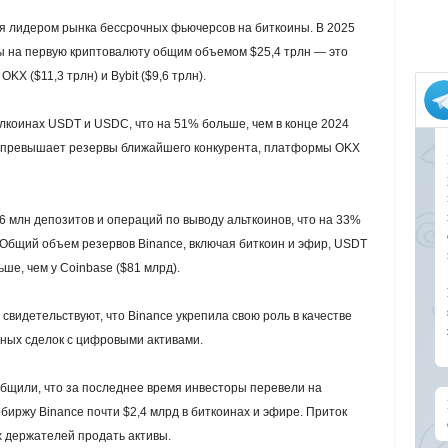
ся лидером рынка бессрочных фьючерсов на биткоины. В 2025
 на первую криптовалюту общим объемом $25,4 трлн — это
X ($11,3 трлн) и Bybit ($9,6 трлн).
блкоинах USDT и USDC, что на 51% больше, чем в конце 2024
раз превышает резервы ближайшего конкурента, платформы OKX
6 млн депозитов и операций по выводу альткоинов, что на 33%
. Общий объем резервов Binance, включая биткоин и эфир, USDT
ше, чем у Coinbase ($81 млрд).
видетельствуют, что Binance укрепила свою роль в качестве
вных сделок с цифровыми активами.
бщили, что за последнее время инвесторы перевели на
биржу Binance почти $2,4 млрд в биткоинах и эфире. Приток
 держателей продать активы.