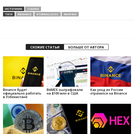
ИСТОЧНИК
ССЫЛКА
ТЕГИ
#BINANCE
#TERRACLASSIC
#БИРЖИ
СХОЖИЕ СТАТЬИ
БОЛЬШЕ ОТ АВТОРА
Binance будет
BitMEX оштрафовали
Как уход из России
официально работать
на $100 млн в США
отразился на Binance
в Узбекистане