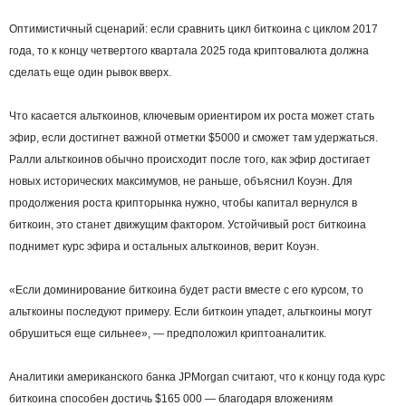
Оптимистичный сценарий: если сравнить цикл биткоина с циклом 2017
года, то к концу четвертого квартала 2025 года криптовалюта должна
сделать еще один рывок вверх.
Что касается альткоинов, ключевым ориентиром их роста может стать
эфир, если достигнет важной отметки $5000 и сможет там удержаться.
Ралли альткоинов обычно происходит после того, как эфир достигает
новых исторических максимумов, не раньше, объяснил Коуэн. Для
продолжения роста крипторынка нужно, чтобы капитал вернулся в
биткоин, это станет движущим фактором. Устойчивый рост биткоина
поднимет курс эфира и остальных альткоинов, верит Коуэн.
«Если доминирование биткоина будет расти вместе с его курсом, то
альткоины последуют примеру. Если биткоин упадет, альткоины могут
обрушиться еще сильнее», — предположил криптоаналитик.
Аналитики американского банка JPMorgan считают, что к концу года курс
биткоина способен достичь $165 000 — благодаря вложениям