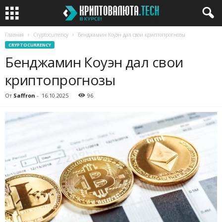
Главная
Cryptocurrency
Бенджамин Коуэн дал свои криптопрогнозы
CRYPTOCURRENCY
Бенджамин Коуэн дал свои
криптопрогнозы
От
Saffron
-
16.10.2025
96