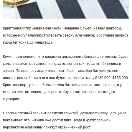
Криптоаналитик Бенджамин Коуэн (Benjamin Cowen) назвал факторы,
которые могут благоприятствовать сезону альткоинов, и составил прогноз
курса биткоина до конца года.
Коуэн предположил, что динамика альткоинов в ближайшие месяцы будет
сильно зависеть от движения двух основных криптовалют: биткоина и
эфира. По прогнозу аналитика, в октябре — декабре биткоин успеет
достичь пиковой отметки и она будет варьироваться у $130 000–$155 000.
Криптоэксперт уверен: бычье ралли биткоина еще не закончилось, и у
монеты есть потенциал для роста. Коуэн считает вероятными два
сценария.
Пессимистичный вариант развития событий: доходность текущего цикла
показывает, что биткоин уже достиг пика. Тогда в краткосрочной
перспективе альткоины покажут ограниченный рост.