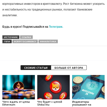
корпоративных инвесторов в криптовалюту. Рост биткоина может ускорить
и нестабильность на традиционных рынках, полагают банковские
аналитики.
Будь в курсе! Подписывайся на
Телеграм.
ИСТОЧНИК
ССЫЛКА
ТЕГИ
#CRYPTOCURRENCY
#АНАЛИТИКА
СХОЖИЕ СТАТЬИ
БОЛЬШЕ ОТ АВТОРА
Чего ждать от цены
Что будет с ценой
Индикаторы
Ethereum
Shiba Inu
указывают на