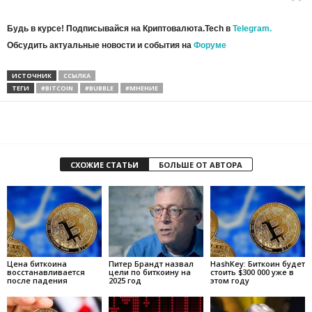
Будь в курсе! Подписывайся на Криптовалюта.Tech в
Telegram.
Обсудить актуальные новости и события на
Форуме
ИСТОЧНИК
ССЫЛКА
ТЕГИ
#BITCOIN
#BUBBLE
#МНЕНИЕ
СХОЖИЕ СТАТЬИ
БОЛЬШЕ ОТ АВТОРА
Цена биткоина
Питер Брандт назвал
HashKey: Биткоин будет
восстанавливается
цели по биткоину на
стоить $300 000 уже в
после падения
2025 год
этом году