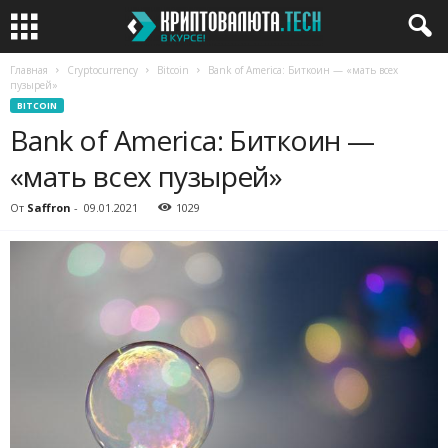
Главная
Cryptocurrency
Bitcoin
Bank of America: Биткоин — «мать всех
пузырей»
BITCOIN
Bank of America: Биткоин —
«мать всех пузырей»
От
Saffron
-
09.01.2021
1029