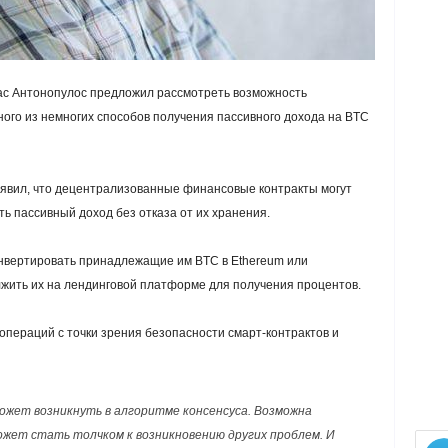
еас Антонопулос предложил рассмотреть возможность
ного из немногих способов получения пассивного дохода на BTC
аявил, что децентрализованные финансовые контракты могут
ь пассивный доход без отказа от их хранения.
онвертировать принадлежащие им BTC в Ethereum или
должить их на лендинговой платформе для получения процентов.
 операций с точки зрения безопасности смарт-контрактов и
может возникнуть в алгоритме консенсуса. Возможна
может стать толчком к возникновению других проблем. И