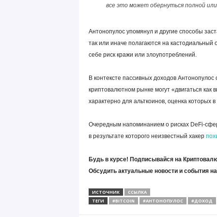
все это может обернуться полной ил
Антонопулос упомянул и другие способы заст
так или иначе полагаются на кастодиальный 
себе риск кражи или злоупотреблений.
В контексте пассивных доходов Антонопулос 
криптовалютном рынке могут «двигаться как в
характерно для альткоинов, оценка которых 
Очередным напоминанием о рисках DeFi-сферы
в результате которого неизвестный хакер
пох
Будь в курсе! Подписывайся на Криптовалю
Обсудить актуальные новости и события н
ИСТОЧНИК
ССЫЛКА
ТЕГИ
#BITCOIN
#АНТОНОПУЛОС
#ДОХОД