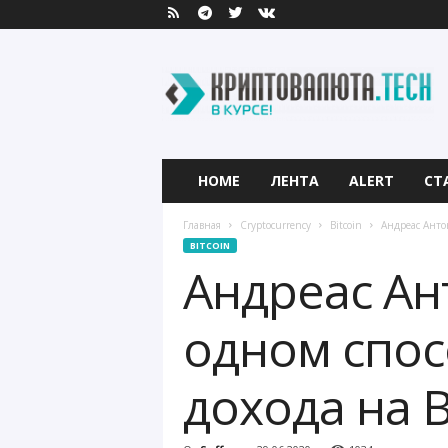
К
р
и
п
т
о
в
HOME
ЛЕНТА
ALERT
СТ
а
л
Главная
Cryptocurrency
Bitcoin
Андреас Анто
ю
BITCOIN
т
Андреас Ан
а
.
T
одном спос
e
c
дохода на 
h