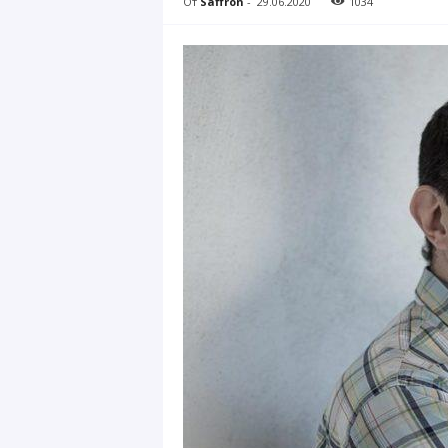
От
Saffron
-
29.06.2020
1034