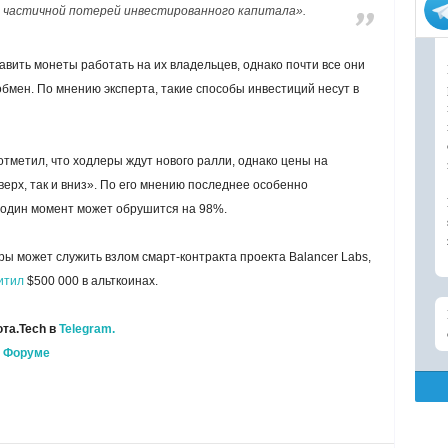
и частичной потерей инвестированного капитала».
авить монеты работать на их владельцев, однако почти все они
обмен. По мнению эксперта, такие способы инвестиций несут в
отметил, что ходлеры ждут нового ралли, однако цены на
верх, так и вниз». По его мнению последнее особенно
в один момент может обрушится на 98%.
 может служить взлом смарт-контракта проекта Balancer Labs,
итил
$500 000 в альткоинах.
та.Tech в
Telegram.
а
Форуме