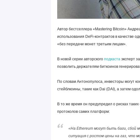
Автор бестселлера «Mastering Bitcoin» Андр
использования DeFi-контрактов в качестве од
«без передачи монет третьим лицам».
В новой серии авторского
подкаста
эксперт з
позволить держателям биткоинов генерироват
По словам Антонопулоса, инвесторы могут к
стейблкоины, такие как Dai (DAI), а затем о
В то же время он предупредил о рисках таких
протоколов самих платформ:
«На Ethereum могут быть баги, сбой 
ситуация с ростом цены на газ, что 