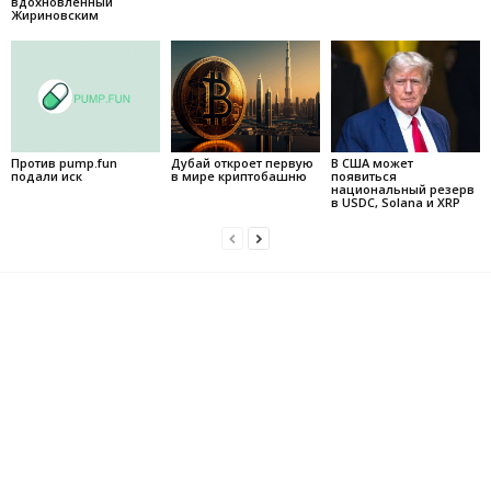
вдохновленный
Жириновским
Против pump.fun
Дубай откроет первую
В США может
подали иск
в мире криптобашню
появиться
национальный резерв
в USDC, Solana и XRP