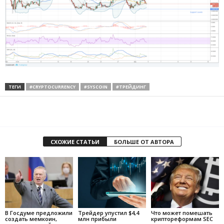
ТЕГИ
#CRYPTOCURRENCY
#SYSCOIN
#ТРЕЙДИНГ
СХОЖИЕ СТАТЬИ
БОЛЬШЕ ОТ АВТОРА
В Госдуме предложили
Трейдер упустил $4,4
Что может помешать
создать мемкоин,
млн прибыли
криптореформам SEC