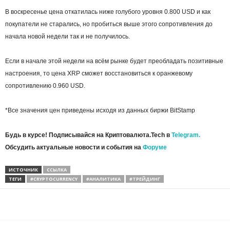
В воскресенье цена откатилась ниже голубого уровня 0.800 USD и как
покупатели не старались, но пробиться выше этого сопротивления до
начала новой недели так и не получилось.
Если в начале этой недели на всём рынке будет преобладать позитивные
настроения, то цена XRP сможет восстановиться к оранжевому
сопротивлению 0.960 USD.
*Все значения цен приведены исходя из данных биржи BitStamp
Будь в курсе! Подписывайся на Криптовалюта.Tech в
Telegram.
Обсудить актуальные новости и события на
Форуме
ИСТОЧНИК
ССЫЛКА
ТЕГИ
#CRYPTOCURRENCY
#АНАЛИТИКА
#ТРЕЙДИНГ