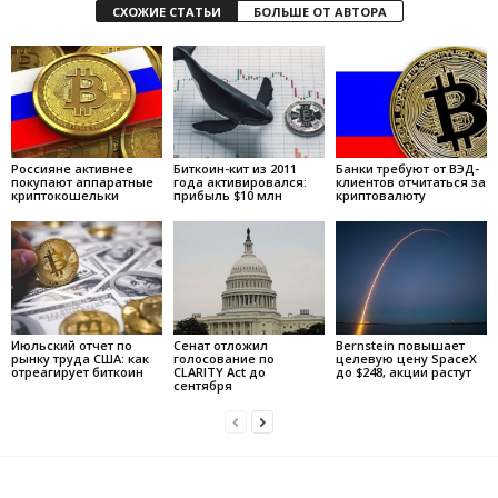
СХОЖИЕ СТАТЬИ
БОЛЬШЕ ОТ АВТОРА
Россияне активнее
Биткоин-кит из 2011
Банки требуют от ВЭД-
покупают аппаратные
года активировался:
клиентов отчитаться за
криптокошельки
прибыль $10 млн
криптовалюту
Июльский отчет по
Сенат отложил
Bernstein повышает
рынку труда США: как
голосование по
целевую цену SpaceX
отреагирует биткоин
CLARITY Act до
до $248, акции растут
сентября