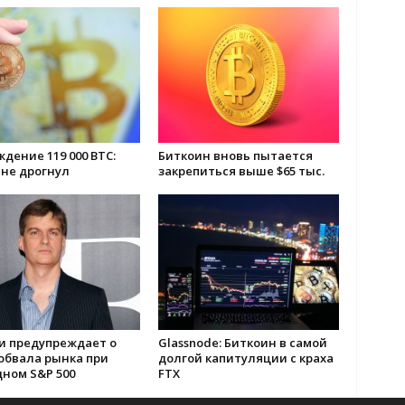
дение 119 000 BTC:
Биткоин вновь пытается
 не дрогнул
закрепиться выше $65 тыс.
и предупреждает о
Glassnode: Биткоин в самой
обвала рынка при
долгой капитуляции с краха
ном S&P 500
FTX