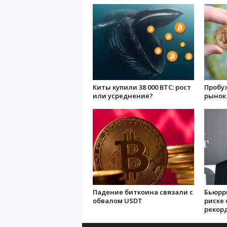
Киты купили 38 000 BTC: рост
Пробуж
или усреднение?
рынок
Падение биткоина связали с
Бьюрр
обвалом USDT
риске 
рекорд