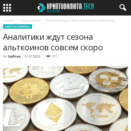
Главная
Cryptocurrency
Аналитики ждут сезона альткоинов совсем скоро
CRYPTOCURRENCY
Аналитики ждут сезона
альткоинов совсем скоро
От
Saffron
-
31.07.2025
117