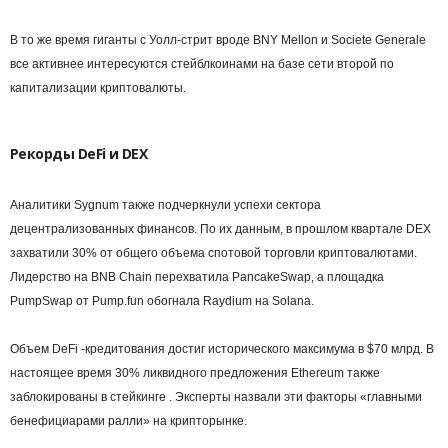
В то же время гиганты с Уолл-стрит вроде BNY Mellon и Societe Generale
все активнее интересуются стейблкоинами на базе сети второй по
капитализации криптовалюты.
Рекорды DeFi и DEX
Аналитики Sygnum также подчеркнули успехи сектора
децентрализованных финансов. По их данным, в прошлом квартале DEX
захватили 30% от общего объема спотовой торговли криптовалютами.
Лидерство на BNB Chain перехватила PancakeSwap, а площадка
PumpSwap от Pump.fun обогнала Raydium на Solana.
Объем DeFi -кредитования достиг исторического максимума в $70 млрд. В
настоящее время 30% ликвидного предложения Ethereum также
заблокированы в стейкинге . Эксперты назвали эти факторы «главными
бенефициарами ралли» на крипторынке.