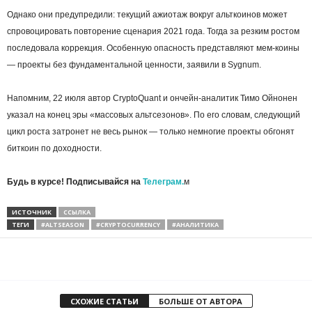
Однако они предупредили: текущий ажиотаж вокруг альткоинов может
спровоцировать повторение сценария 2021 года. Тогда за резким ростом
последовала коррекция. Особенную опасность представляют мем-коины
— проекты без фундаментальной ценности, заявили в Sygnum.
Напомним, 22 июля автор CryptoQuant и ончейн-аналитик Тимо Ойнонен
указал на конец эры «массовых альтсезонов». По его словам, следующий
цикл роста затронет не весь рынок — только немногие проекты обгонят
биткоин по доходности.
Будь в курсе! Подписывайся на
Телеграм.
м
ИСТОЧНИК
ССЫЛКА
ТЕГИ
#ALTSEASON
#CRYPTOCURRENCY
#АНАЛИТИКА
СХОЖИЕ СТАТЬИ
БОЛЬШЕ ОТ АВТОРА