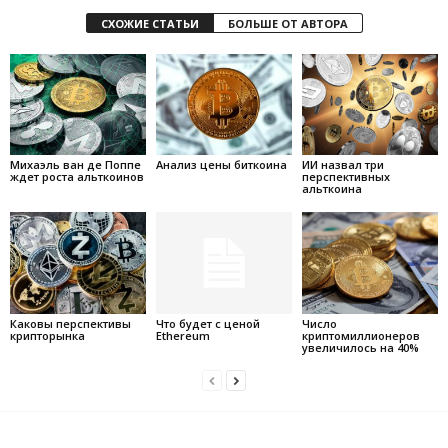
СХОЖИЕ СТАТЬИ
БОЛЬШЕ ОТ АВТОРА
Михаэль ван де Поппе
Анализ цены биткоина
ИИ назвал три
ждет роста альткоинов
перспективных
альткоина
Каковы перспективы
Что будет с ценой
Число
крипторынка
Ethereum
криптомиллионеров
увеличилось на 40%