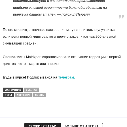
свидетельствует о значительной нереализованной
прибыли и низкой вероятности дальнейшей паники на
рынке на данном этапе», — пояснил Пьюэлл.
По его мнению, рыночные настроения могут значительно улучшиться,
если цена первой криптовалюты прочно закрепится над 200-дневной
скользящей средней.
Специалисты Matrixport спрогнозировали окончание коррекции в первой
криптовалюте в марте или апреле.
Будь в курсе! Подписывайся на
Телеграм.
ИСТОЧНИК
ССЫЛКА
ТЕГИ
#BITCOIN
#ЦЕНА
СХОЖИЕ СТАТЬИ
БОЛЬШЕ ОТ АВТОРА