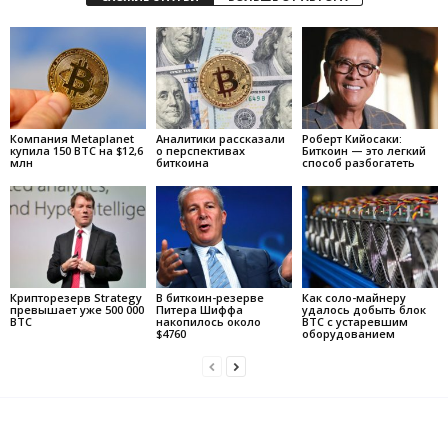
Компания Metaplanet
Аналитики рассказали
Роберт Кийосаки:
купила 150 BTC на $12,6
о перспективах
Биткоин — это легкий
млн
биткоина
способ разбогатеть
Крипторезерв Strategy
В биткоин-резерве
Как соло-майнеру
превышает уже 500 000
Питера Шиффа
удалось добыть блок
BTC
накопилось около
BTC с устаревшим
$4760
оборудованием