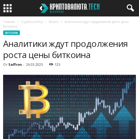
Главная
Cryptocurrency
Bitcoin
Аналитики ждут продолжения роста цены
биткоина
BITCOIN
Аналитики ждут продолжения
роста цены биткоина
От
Saffron
-
26.03.2025
125