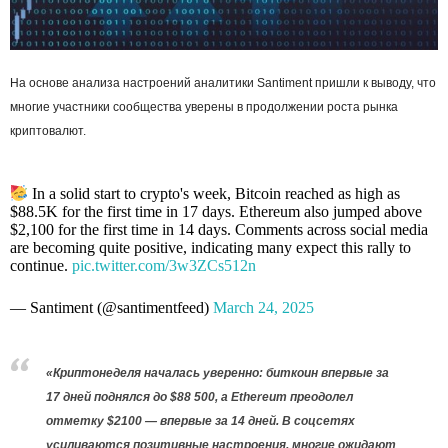
На основе анализа настроений аналитики Santiment пришли к выводу, что
многие участники сообщества уверены в продолжении роста рынка
криптовалют.
In a solid start to crypto's week, Bitcoin reached as high as
$88.5K for the first time in 17 days. Ethereum also jumped above
$2,100 for the first time in 14 days. Comments across social media
are becoming quite positive, indicating many expect this rally to
continue.
pic.twitter.com/3w3ZCs512n
— Santiment (@santimentfeed)
March 24, 2025
«Криптонеделя началась уверенно: биткоин впервые за
17 дней поднялся до $88 500, а Ethereum преодолел
отметку $2100 — впервые за 14 дней. В соцсетях
усиливаются позитивные настроения, многие ожидают