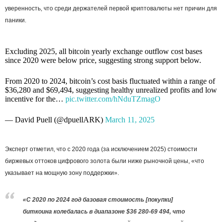
уверенность, что среди держателей первой криптовалюты нет причин для
паники.
Excluding 2025, all bitcoin yearly exchange outflow cost bases
since 2020 were below price, suggesting strong support below.
From 2020 to 2024, bitcoin’s cost basis fluctuated within a range of
$36,280 and $69,494, suggesting healthy unrealized profits and low
incentive for the…
pic.twitter.com/hNduTZmagO
— David Puell (@dpuellARK)
March 11, 2025
Эксперт отметил, что с 2020 года (за исключением 2025) стоимости
биржевых оттоков цифрового золота были ниже рыночной цены, «что
указывает на мощную зону поддержки».
«С 2020 по 2024 год базовая стоимость [покупки]
биткоина колебалась в диапазоне $36 280-69 494, что