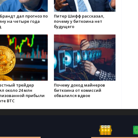
Брандт дал прогноз по
Питер Шифф рассказал,
ну на четыре года
почему у биткоина нет
д
будущего
естный трейдер
Почему доход майнеров
л около 24 млн
биткоина от комиссий
лизованной прибыли
обвалился вдвое
рте BTC