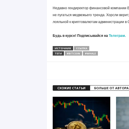
Недавно гендиректор финансовой компании Bi
не пугаться медвежьего тренда. Хорсли верит
лояльной к криптовалютам администрации в 
Будь в курсе! Подписывайся на
Телеграм.
ИСТОЧНИК
ССЫЛКА
ТЕГИ
#BITCOIN
#WHALE
СХОЖИЕ СТАТЬИ
БОЛЬШЕ ОТ АВТОРА