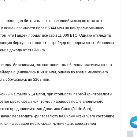
.
о перемещал биткоины, но в последний месяц он стал это
л в общей сложности более $344 млн на централизованную
 том, что Ганден продал все свои 11 000 BTC. Однако отследить
ованную биржу невозможно — трейдер мог переместить биткоины
ения дохода от стейкинга.
 владел биткоинами, его состояние колебалось в зависимости от
рейдера оценивались в $936 млн, однако во время медвежьего
сть обрушилась до $209 млн.
коины на сумму $1,4 млрд, при стоимости первой криптовалюты
третье место среди криптомиллиардеров после анонимного
ского предпринимателя Джастина Сана (Justin Sun),
н начал переводить криптовалюту на биржу Kraken, его состояние
стился на восьмое место среди крупнейших держателей
.