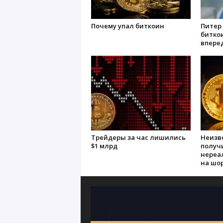
Почему упал биткоин
Питер 
биткои
впере
Трейдеры за час лишились
Неизв
$1 млрд
получи
нереа
на шо