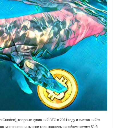
n Gunden), впервые купивший BTC в 2011 году и считавшийся
в, мог распродать свои криптоактивы на общую сумму $1,3