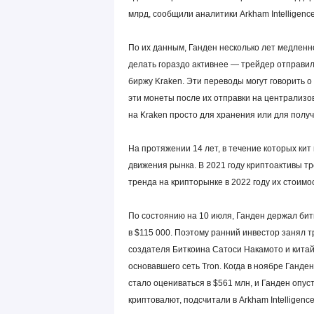
млрд, сообщили аналитики Arkham Intelligence
По их данным, Ганден несколько лет медленн
делать гораздо активнее — трейдер отправи
биржу Kraken. Эти переводы могут говорить о
эти монеты после их отправки на централиз
на Kraken просто для хранения или для получ
На протяжении 14 лет, в течение которых кит
движения рынка. В 2021 году криптоактивы т
тренда на крипторынке в 2022 году их стоимо
По состоянию на 10 июля, Ганден держал бит
в $115 000. Поэтому ранний инвестор занял 
создателя Биткоина Сатоси Накамото и китай
основавшего сеть Tron. Когда в ноябре Ганде
стало оцениваться в $561 млн, и Ганден опу
криптовалют, подсчитали в Arkham Intelligence