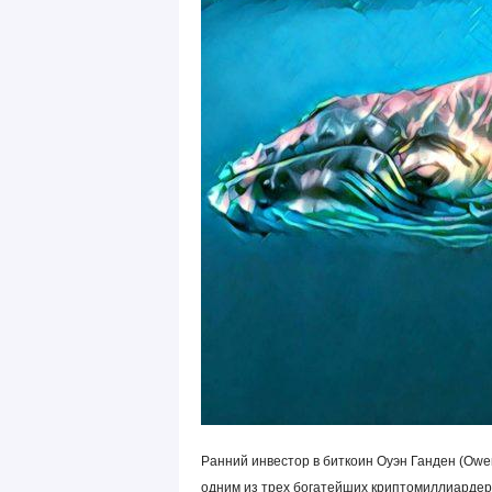
Ранний инвестор в биткоин Оуэн Ганден (Owe
одним из трех богатейших криптомиллиардеро