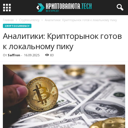
Главная
Cryptocurrency
Аналитики: Крипторынок готов к локальному пику
CRYPTOCURRENCY
Аналитики: Крипторынок готов
к локальному пику
От
Saffron
-
16.09.2025
83