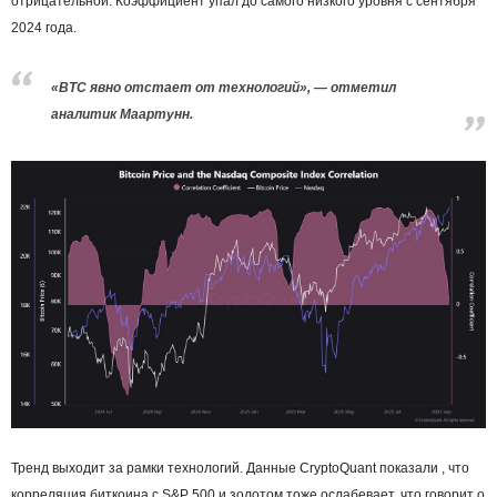
отрицательной. Коэффициент упал до самого низкого уровня с сентября
2024 года.
«BTC явно отстает от технологий», — отметил
аналитик Маартунн.
Тренд выходит за рамки технологий. Данные CryptoQuant показали , что
корреляция биткоина с S&P 500 и золотом тоже ослабевает, что говорит о