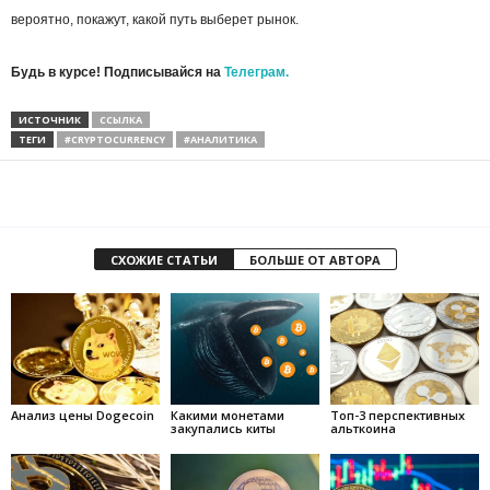
вероятно, покажут, какой путь выберет рынок.
Будь в курсе! Подписывайся на
Телеграм.
ИСТОЧНИК
ССЫЛКА
ТЕГИ
#CRYPTOCURRENCY
#АНАЛИТИКА
СХОЖИЕ СТАТЬИ
БОЛЬШЕ ОТ АВТОРА
Анализ цены Dogecoin
Какими монетами
Топ-3 перспективных
закупались киты
альткоина