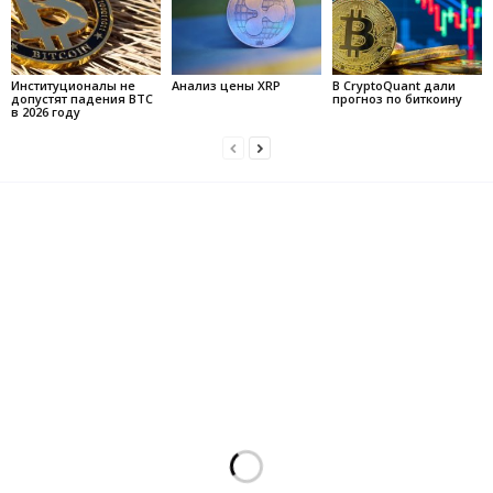
Институционалы не
Анализ цены XRP
В CryptoQuant дали
допустят падения BTC
прогноз по биткоину
в 2026 году