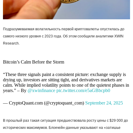
Подразумеваемая волатильность первой криптовалюты опустилась до
самого низкого уровня с 2023 года. Об этом сообщили аналитики XWIN
Research.
Bitcoin’s Calm Before the Storm
“These three signals paint a consistent picture: exchange supply is
drying up, investors are sitting tight, and derivatives markets are
calm. While implied volatility points to one of the quietest phases in
years.” – By
@xwinfinance
pic.twitter.com/e5aGBbcpb0
— CryptoQuant.com (@cryptoquant_com)
September 24, 2025
В прошлый раз такая ситуация предшествовала росту цены с $29 000 до
исторических максимумов. Блокчейн-данные указывают на «затишье