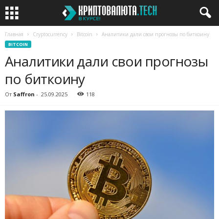
Главная
Cryptocurrency
Bitcoin
Аналитики дали свои прогнозы по биткоину
BITCOIN
Аналитики дали свои прогнозы
по биткоину
От
Saffron
-
25.09.2025
118