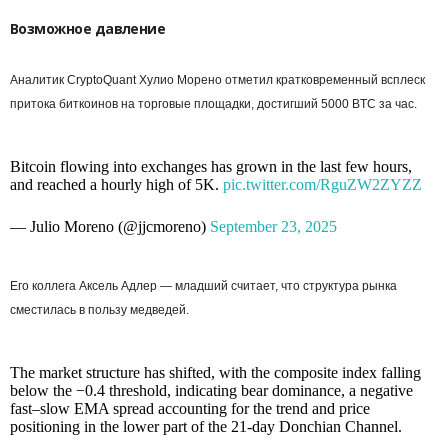
Возможное давление
Аналитик CryptoQuant Хулио Морено отметил кратковременный всплеск
притока биткоинов на торговые площадки, достигший 5000 BTC за час.
Bitcoin flowing into exchanges has grown in the last few hours,
and reached a hourly high of 5K.
pic.twitter.com/RguZW2ZYZZ
— Julio Moreno (@jjcmoreno)
September 23, 2025
Его коллега Аксель Адлер — младший считает, что структура рынка
сместилась в пользу медведей.
The market structure has shifted, with the composite index falling
below the −0.4 threshold, indicating bear dominance, a negative
fast–slow EMA spread accounting for the trend and price
positioning in the lower part of the 21-day Donchian Channel.