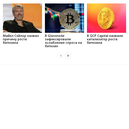
Майкл Сэйлор назвал
В Glassnode
В QCP Capital назвали
причину роста
зафиксировали
катализатор роста
биткоина
ослабление спроса на
биткоина
биткоин