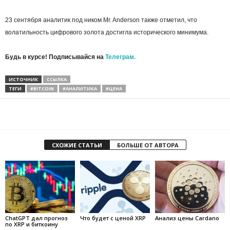
23 сентября аналитик под ником Mr. Anderson также отметил, что
волатильность цифрового золота достигла исторического минимума.
Будь в курсе! Подписывайся на
Телеграм.
ИСТОЧНИК
ССЫЛКА
ТЕГИ
#BITCOIN
#АНАЛИТИКА
#ЦЕНА
СХОЖИЕ СТАТЬИ
БОЛЬШЕ ОТ АВТОРА
ChatGPT дал прогноз
Что будет с ценой XRP
Анализ цены Cardano
по XRP и биткоину