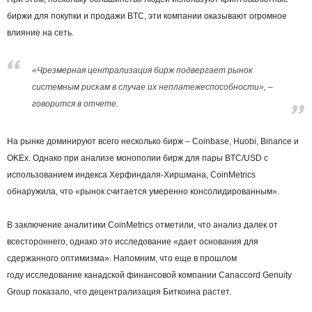
биржи для покупки и продажи BTC, эти компании оказывают огромное
влияние на сеть.
«Чрезмерная централизация бирж подвергает рынок
системным рискам в случае их неплатежеспособности», –
говорится в отчете.
На рынке доминируют всего несколько бирж – Coinbase, Huobi, Binance и
OKEx. Однако при анализе монополии бирж для пары BTC/USD с
использованием индекса Херфиндаля-Хиршмана, CoinMetrics
обнаружила, что «рынок считается умеренно консолидированным».
В заключение аналитики CoinMetrics отметили, что анализ далек от
всестороннего, однако это исследование «дает основания для
сдержанного оптимизма». Напомним, что еще в прошлом
году исследование канадской финансовой компании Canaccord Genuity
Group показало, что децентрализация Биткоина растет.