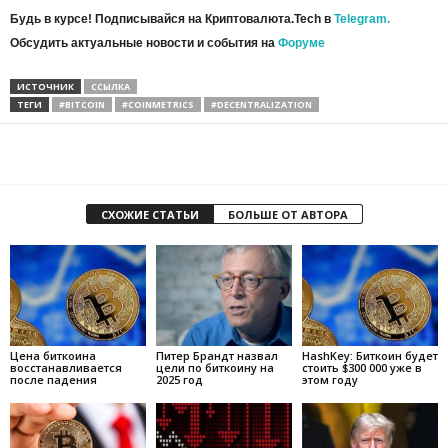
Будь в курсе! Подписывайся на Криптовалюта.Tech в
Telegram.
Обсудить актуальные новости и события на
Форуме
ИСТОЧНИК
ССЫЛКА
ТЕГИ
#BITCOIN
#COINMETRICS
#DECENTRALIZATION
СХОЖИЕ СТАТЬИ
БОЛЬШЕ ОТ АВТОРА
Цена биткоина
Питер Брандт назвал
HashKey: Биткоин будет
восстанавливается
цели по биткоину на
стоить $300 000 уже в
после падения
2025 год
этом году