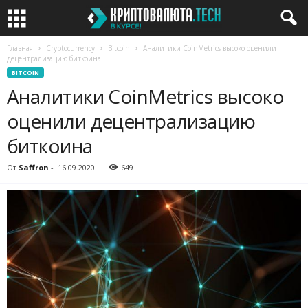
Главная
Cryptocurrency
Bitcoin
Аналитики CoinMetrics высоко оценили
децентрализацию биткоина
BITCOIN
Аналитики CoinMetrics высоко
оценили децентрализацию
биткоина
От
Saffron
-
16.09.2020
649