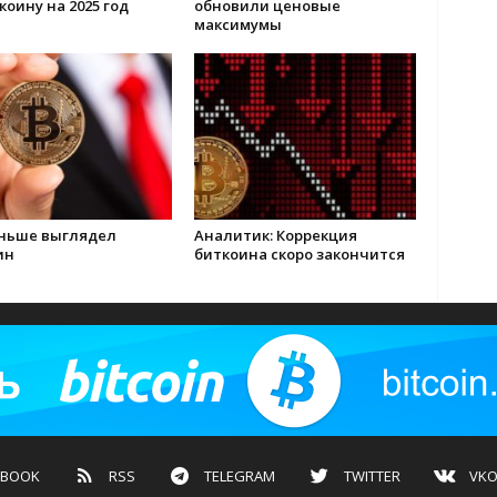
коину на 2025 год
обновили ценовые
максимумы
аньше выглядел
Аналитик: Коррекция
ин
биткоина скоро закончится
EBOOK
RSS
TELEGRAM
TWITTER
VKO