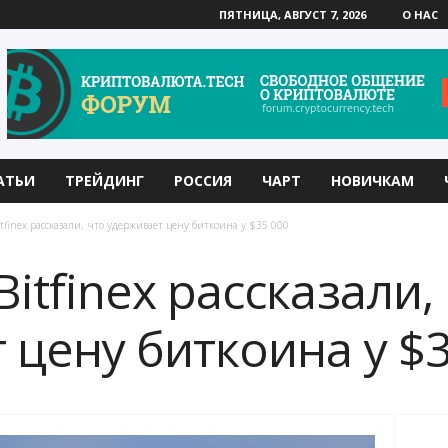
ПЯТНИЦА, АВГУСТ 7, 2026
О НАС
АТЬИ
ТРЕЙДИНГ
РОССИЯ
ЧАРТ
НОВИЧКАМ
finex рассказали, что удерживает цену биткоина у $35 000
itfinex рассказали,
 цену биткоина у $3