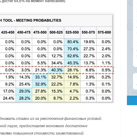
ь достиг 64,6% на момент написания).
нимать ставки из-за ужесточения финансовых условий.
ной паузе, предоставляя экономике достаточно
ствиями повышения стоимости заимствований.