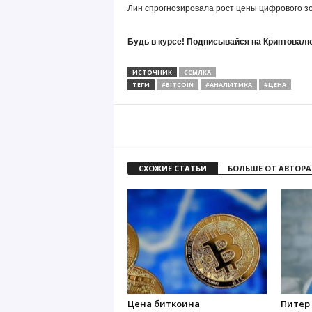
Лин спрогнозировала рост цены цифрового зол
Будь в курсе! Подписывайся на Криптовалю
ИСТОЧНИК
ССЫЛКА
ТЕГИ
#BITCOIN
#АНАЛИТИКА
#ЦЕНА
СХОЖИЕ СТАТЬИ
БОЛЬШЕ ОТ АВТОРА
Цена биткоина
Питер