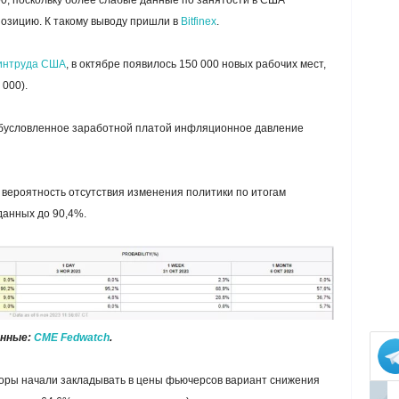
00, поскольку более слабые данные по занятости в США
озицию. К такому выводу пришли в
Bitfinex
.
интруда США
, в октябре появилось 150 000 новых рабочих мест,
 000).
 обусловленное заработной платой инфляционное давление
вероятность отсутствия изменения политики по итогам
данных до 90,4%.
нные:
CME Fedwatch
.
оры начали закладывать в цены фьючерсов вариант снижения