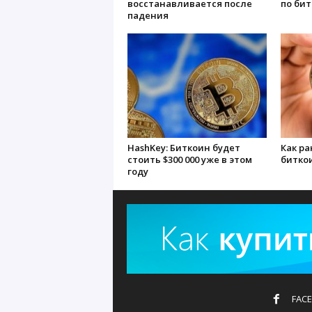
восстанавливается после
по бит
падения
HashKey: Биткоин будет
Как р
стоить $300 000 уже в этом
битко
году
FAC