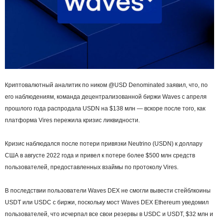
Криптовалютный аналитик по ником @USD Denominated заявил, что, по
его наблюдениям, команда децентрализованной биржи Waves с апреля
прошлого года распродала USDN на $138 млн — вскоре после того, как
платформа Vires пережила кризис ликвидности.
Кризис наблюдался после потери привязки Neutrino (USDN) к доллару
США в августе 2022 года и привел к потере более $500 млн средств
пользователей, предоставленных взаймы по протоколу Vires.
В последствии пользователи Waves DEX не смогли вывести стейблкоины
USDT или USDC с биржи, поскольку мост Waves DEX Ethereum уведомил
пользователей, что исчерпал все свои резервы в USDC и USDT, $32 млн и