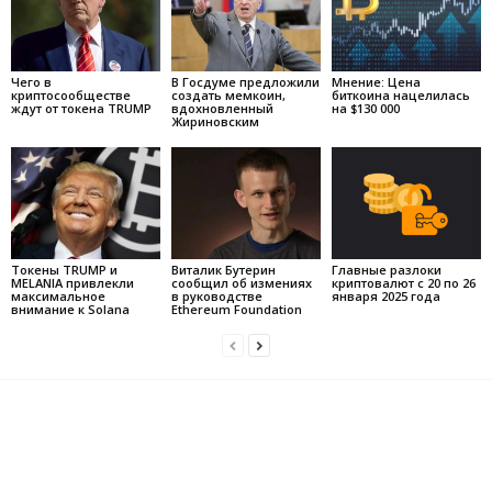
Чего в
В Госдуме предложили
Мнение: Цена
криптосообществе
создать мемкоин,
биткоина нацелилась
ждут от токена TRUMP
вдохновленный
на $130 000
Жириновским
Токены TRUMP и
Виталик Бутерин
Главные разлоки
MELANIA привлекли
сообщил об измениях
криптовалют с 20 по 26
максимальное
в руководстве
января 2025 года
внимание к Solana
Ethereum Foundation