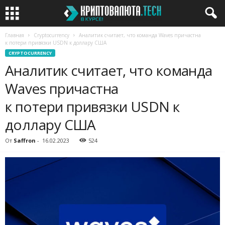
Главная
Cryptocurrency
Аналитик считает, что команда Waves причастна
к потери привязки USDN к доллару США
CRYPTOCURRENCY
Аналитик считает, что команда
Waves причастна
к потери привязки USDN к
доллару США
От
Saffron
-
16.02.2023
524