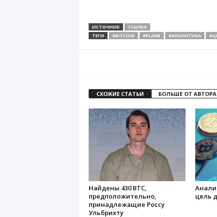
ИСТОЧНИК
ССЫЛКА
ТЕГИ
#BITCOIN
#PLANB
#АНАЛИТИКА
#Ц
СХОЖИЕ СТАТЬИ
БОЛЬШЕ ОТ АВТОРА
Найдены 430 BTC,
Анали
предположительно,
цель д
принадлежащие Россу
Ульбрихту