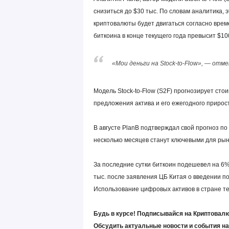
снизиться до $30 тыс. По словам аналитика, 
криптовалюты будет двигаться согласно време
биткоина в конце текущего года превысит $10
«Мои деньги на Stock-to-Flow», — отм
Модель Stock-to-Flow (S2F) прогнозирует ст
предложения актива и его ежегодного прирос
В августе PlanB подтверждал свой прогноз по 
несколько месяцев станут ключевыми для рын
За последние сутки биткоин подешевел на 6%
тыс. после заявления ЦБ Китая о введении п
Использование цифровых активов в стране т
Будь в курсе! Подписывайся на Криптовалю
Обсудить актуальные новости и события н