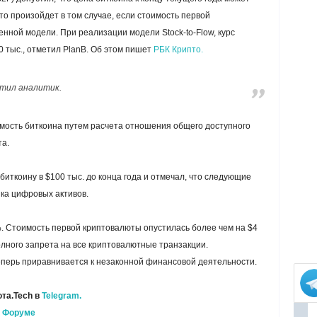
это произойдет в том случае, если стоимость первой
нной модели. При реализации модели Stock-to-Flow, курс
0 тыс., отметил PlanB. Об этом пишет
РБК Крипто.
етил аналитик.
оимость биткоина путем расчета отношения общего доступного
та.
биткоину в $100 тыс. до конца года и отмечал, что следующие
ка цифровых активов.
. Стоимость первой криптовалюты опустилась более чем на $4
олного запрета на все криптовалютные транзакции.
еперь приравнивается к незаконной финансовой деятельности.
та.Tech в
Telegram.
а
Форуме