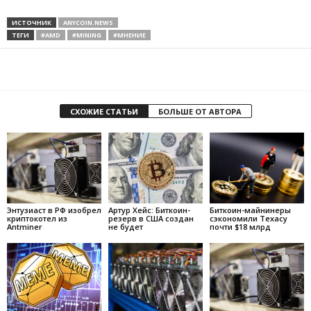
ИСТОЧНИК
ANYCOIN.NEWS
ТЕГИ
#AMD
#MINING
#МНЕНИЕ
СХОЖИЕ СТАТЬИ
БОЛЬШЕ ОТ АВТОРА
Энтузиаст в РФ изобрел
Артур Хейс: Биткоин-
Биткоин-майнинеры
криптокотел из
резерв в США создан
сэкономили Техасу
Antminer
не будет
почти $18 млрд