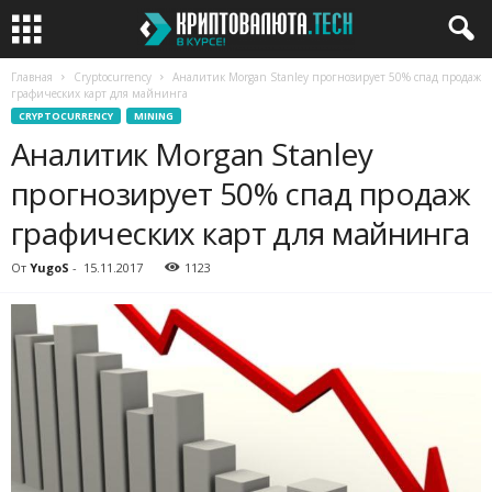
Главная
Cryptocurrency
Аналитик Morgan Stanley прогнозирует 50% спад продаж
графических карт для майнинга
CRYPTOCURRENCY
MINING
Аналитик Morgan Stanley
прогнозирует 50% спад продаж
графических карт для майнинга
От
YugoS
-
15.11.2017
1123