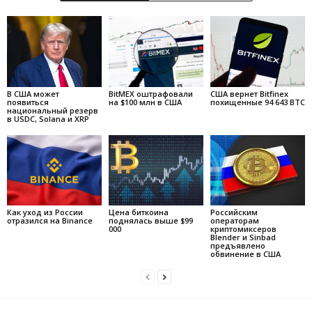
В США может
BitMEX оштрафовали
США вернет Bitfinex
появиться
на $100 млн в США
похищенные 94 643 BTC
национальный резерв
в USDC, Solana и XRP
Как уход из России
Цена биткоина
Российским
отразился на Binance
поднялась выше $99
операторам
000
криптомиксеров
Blender и Sinbad
предъявлено
обвинение в США