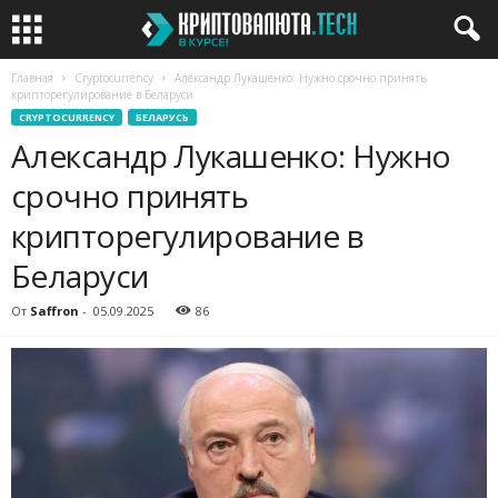
Главная
Cryptocurrency
Александр Лукашенко: Нужно срочно принять
крипторегулирование в Беларуси
CRYPTOCURRENCY
БЕЛАРУСЬ
Александр Лукашенко: Нужно
срочно принять
крипторегулирование в
Беларуси
От
Saffron
-
05.09.2025
86