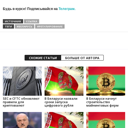
Будь в курсе! Подписывайся на
Телеграм.
ИСТОЧНИК
ССЫЛКА
ТЕГИ
#БЕЛАРУСЬ
#РЕГУЛИРОВАНИЕ
СХОЖИЕ СТАТЬИ
БОЛЬШЕ ОТ АВТОРА
SEC и CFTC обновляют
В Беларуси назвали
В Беларуси начнут
правила для
сроки запуска
строительство
криптовалют
цифрового рубля
майнинговых ферм