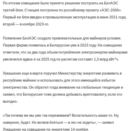
По итогам совещания было принято решение построить на БелАЭС
третий блок. Станция построена по российскому проекту «АЭС-2006».
Первый ее блок введен в промышленную эксплуатацию в июне 2021 года,
второй — в ноябре 2023-го.
Появление БелАЭС создало привлекательные для майнеров условия.
Первая ферма появилась в Белоруссии уже в 2023 году. На совещании
отметили, что за два года объем потребления электроэнергии майнерами
увеличился вдвое и за 2025 год по расчетам составит 1,3 млрд кВт*ч.
Лукашенко еще в марте поручил Министерству энергетики развивать в
республике майнинг и использовать для этого имеющийся избыток
электричества. Он обратил тогда внимание на глобальные тенденции и
заявил, что Белоруссия тоже должна добывать криптовалюту, если это
выгодно.
«Так почему же мы уже так переживаем? Волатильность какая-то. Ну,
наверное, будет. Но волков бояться — в лес не ходить», — заявил
Лукашенко на совещании по энергетике 14 ноября.