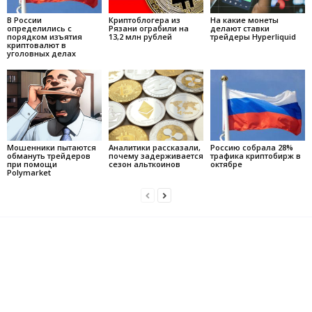
В России
Криптоблогера из
На какие монеты
определились с
Рязани ограбили на
делают ставки
порядком изъятия
13,2 млн рублей
трейдеры Hyperliquid
криптовалют в
уголовных делах
Мошенники пытаются
Аналитики рассказали,
Россию собрала 28%
обмануть трейдеров
почему задерживается
трафика криптобирж в
при помощи
сезон альткоинов
октябре
Polymarket