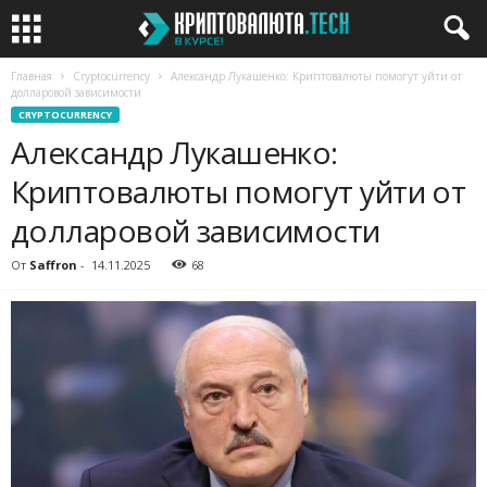
Главная
Cryptocurrency
Александр Лукашенко: Криптовалюты помогут уйти от
долларовой зависимости
CRYPTOCURRENCY
Александр Лукашенко:
Криптовалюты помогут уйти от
долларовой зависимости
От
Saffron
-
14.11.2025
68