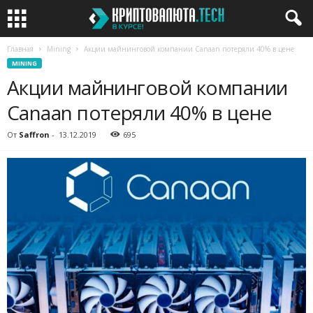
Главная
Mining
Акции майнинговой компании Canaan потеряли 40% в цене
MINING
Акции майнинговой компании
Canaan потеряли 40% в цене
От
Saffron
-
13.12.2019
695