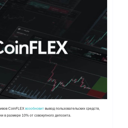
тивов CoinFLEX
возобновит
вывод пользовательских средств,
и в размере 10% от совокупного депозита.