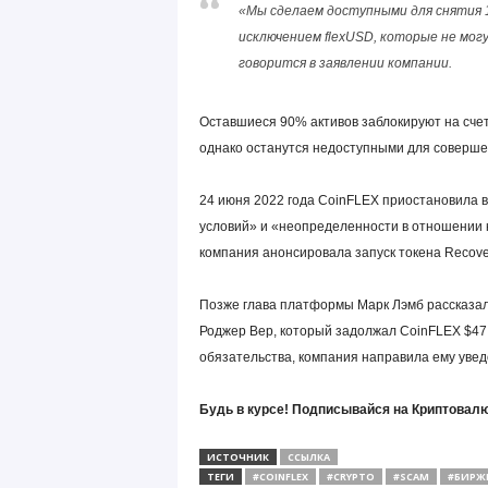
«Мы сделаем доступными для снятия 1
исключением flexUSD, которые не мо
говорится в заявлении компании.
Оставшиеся 90% активов заблокируют на счет
однако останутся недоступными для совершен
24 июня 2022 года CoinFLEX приостановила 
условий» и «неопределенности в отношении 
компания анонсировала запуск токена Recove
Позже глава платформы Марк Лэмб рассказал,
Роджер Вер, который задолжал CoinFLEX $47 
обязательства, компания направила ему уве
Будь в курсе! Подписывайся на Криптовалю
ИСТОЧНИК
ССЫЛКА
ТЕГИ
#COINFLEX
#CRYPTO
#SCAM
#БИРЖ