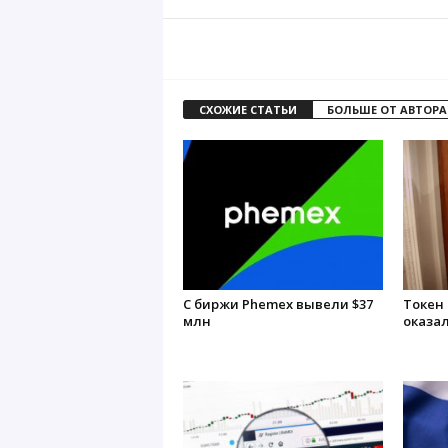
СХОЖИЕ СТАТЬИ
БОЛЬШЕ ОТ АВТОРА
С биржи Phemex вывели $37
Токен
млн
оказа