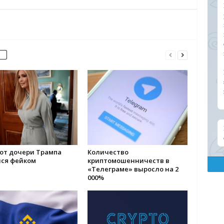
 от дочери Трампа
Количество
лся фейком
криптомошенничеств в
«Телеграме» выросло на 2
000%