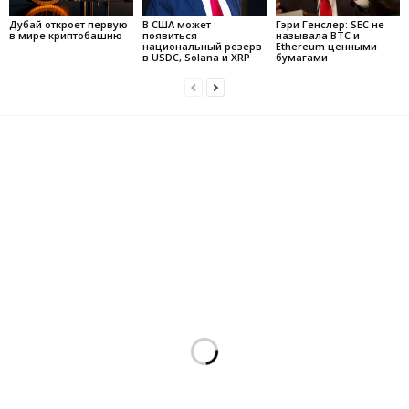
Дубай откроет первую
В США может
Гэри Генслер: SEC не
в мире криптобашню
появиться
называла BTC и
национальный резерв
Ethereum ценными
в USDC, Solana и XRP
бумагами