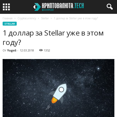
Главная
Cryptocurrency
Stellar
1 доллар за Stellar уже в этом году?
STELLAR
1 доллар за Stellar уже в этом
году?
От
YugoS
-
12.03.2018
1352