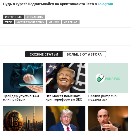
Будь в курсе! Подписывайся на Криптовалюта.Tech в
Telegram
ИСТОЧНИК
BITS.MEDIA
ТЕГИ
#CRYPTOCURRENCY
#PUMP
#STELLAR
СХОЖИЕ СТАТЬИ
БОЛЬШЕ ОТ АВТОРА
Трейдер упустил $4,4
Что может помешать
Против pump.fun
млн прибыли
криптореформам SEC
подали иск