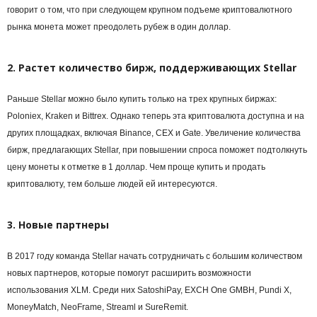
говорит о том, что при следующем крупном подъеме криптовалютного
рынка монета может преодолеть рубеж в один доллар.
2. Растет количество бирж, поддерживающих Stellar
Раньше Stellar можно было купить только на трех крупных биржах:
Poloniex, Kraken и Bittrex. Однако теперь эта криптовалюта доступна и на
других площадках, включая Binance, CEX и Gate. Увеличение количества
бирж, предлагающих Stellar, при повышении спроса поможет подтолкнуть
цену монеты к отметке в 1 доллар. Чем проще купить и продать
криптовалюту, тем больше людей ей интересуются.
3. Новые партнеры
В 2017 году команда Stellar начать сотрудничать с большим количеством
новых партнеров, которые помогут расширить возможности
использования XLM. Среди них SatoshiPay, EXCH One GMBH, Pundi X,
MoneyMatch, NeoFrame, Streaml и SureRemit.